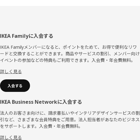
フ
IKEA Familyに入会する
ッ
IKEA Familyメンバーになると、ポイントをためて、お得で便利なリワ
ードと交換することができます。商品やサービスの割引、メンバー向け
タ
イベントの参加などの特典もご利用できます。入会費・年会費無料。
ー
詳しく見る
入会する
IKEA Business Networkに入会する
法人のお客さま向けに、請求書払いやインテリアデザインサービスの割
引など、さまざまな会員特典をご用意。法人担当者があなたのビジネス
をサポートします。入会費・年会費無料。
詳しく見る