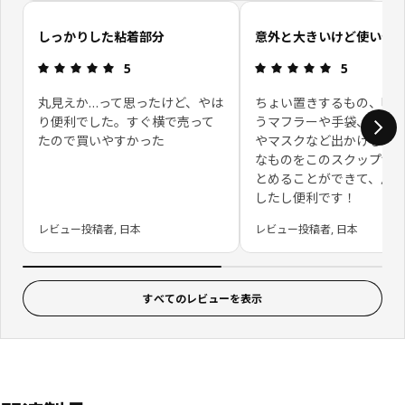
お客さまレビューをスキップ
しっかりした粘着部分
意外と大きいけど使いや
レビュー: 5 5 星の数
レビュー: 5 
5
5
丸見えか…って思ったけど、やは
ちょい置きするもの、明
り便利でした。すぐ横で売って
うマフラーや手袋、エコ
たので買いやすかった
やマスクなど出かける時
なものをこのスクップ1箇
とめることができて、片
したし便利です！
レビュー投稿者, 日本
レビュー投稿者, 日本
すべてのレビューを表示