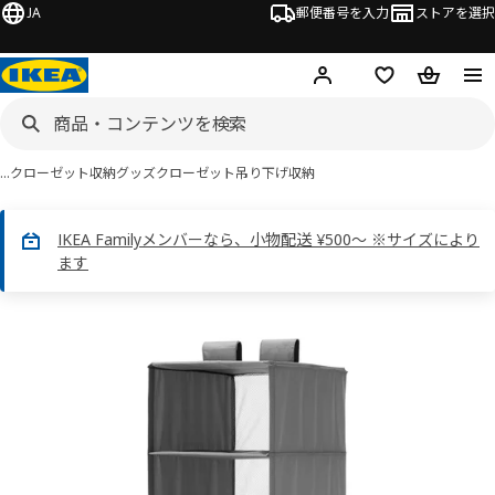
JA
郵便番号を入力
ストアを選択
ログイン・新規入会
欲しいものリスト
カート
…
クローゼット収納グッズ
クローゼット吊り下げ収納
IKEA Familyメンバーなら、小物配送 ¥500～ ※サイズにより
ます
SKUBB スクッブ画像
スキップ