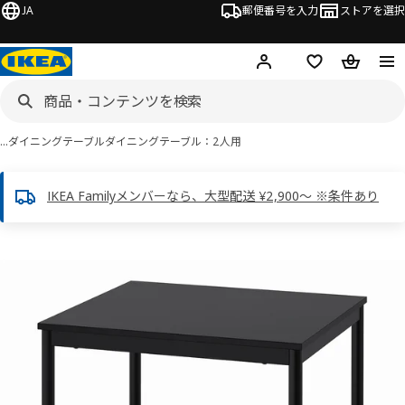
JA
郵便番号を入力
ストアを選択
ログイン・新規入会
欲しいものリスト
カート
…
ダイニングテーブル
ダイニングテーブル：2人用
IKEA Familyメンバーなら、大型配送 ¥2,900～ ※条件あり
 SANDSBERG サンドスベリ画像
スキップ