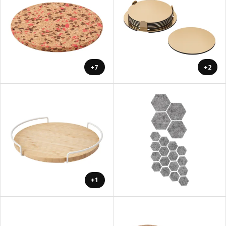
+7
+2
+1