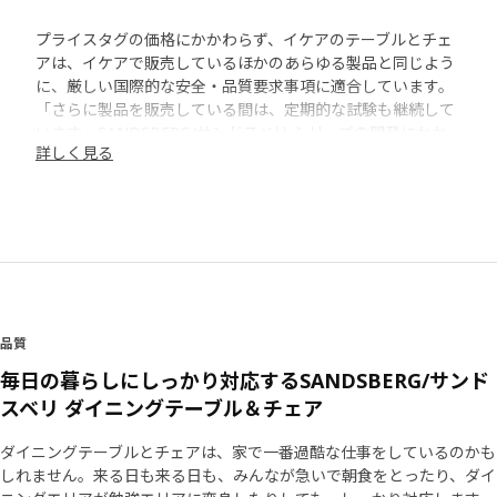
プライスタグの価格にかかわらず、イケアのテーブルとチェ
アは、イケアで販売しているほかのあらゆる製品と同じよう
に、厳しい国際的な安全・品質要求事項に適合しています。
「さらに製品を販売している間は、定期的な試験も継続して
います」SANDSBERG/サンドスベリ シリーズの開発にかか
詳しく見る
わった製品開発担当のMagnus Wernerssonはそう話しま
す。
ひずみのシミュレーション
イケアは認定テストラボを利用しているので、すべての試験
が国際基準にそって行われます。 「すべてのテーブルに静荷
重試験と疲労試験を行って、経時的な強度と耐久性をチェッ
クしています。 たとえば、ある試験では、2～3cmの高さか
品質
らテーブルを落としますが、これは模様替えや引っ越しのと
毎日の暮らしにしっかり対応するSANDSBERG/サンド
きに落とした場面をシミュレーションしています」
スベリ ダイニングテーブル＆チェア
さまざまな体格に対応
ダイニングテーブルとチェアは、家で一番過酷な仕事をしているのかも
製品開発では最初から常に品質と安全性を重視しています。
しれません。来る日も来る日も、みんなが急いで朝食をとったり、ダイ
「経験から、スケッチの段階でチェアの脚に必要な寸法はわ