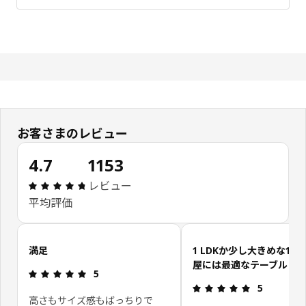
お客さまのレビュー
4.7
1153
レビュー: 4.7 5 星の数 総レビュー: 1153
レビュー
平均評価
お客さまレビューをスキップ
満足
1 LDKか少し大きめな1 D
屋には最適なテーブル
レビュー: 5 5 星の数
5
レビュー: 5 
5
高さもサイズ感もばっちりで