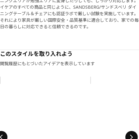
ニングエリアが勉強エリアに変身したりしても、しっかり対応します。
かります。 また各種のコンピュータープログラムで、チェア
イケアのすべての商品と同じように、SANDSBERG/サンドスベリ ダイ
が受けるさまざまなひずみのシミュレーションもできます」
ニングテーブル＆チェアにも認証ラボで厳しい試験を実施しています。
とMagnus。私たちがチェアにじっと座っているつもりで
それにより家具が厳しい国際安全・品質基準に適合しており、家での毎
も、実際は体を動かして荷重が変化しているのだと言いま
日の暮らしに対応できると信頼できるのです。
す。 「製品開発では、人によって座り方や体格が違うことを
考慮する必要があります。 SANDSBERG/サンドスベリ チェ
アの比較的薄い背もたれは、どんな背中も柔軟かつ快適にサ
ポートし、家での毎日の暮らし対応できるように開発されて
このスタイルを取り入れよう
います」
閲覧履歴にもとづいたアイデアを表示しています
リストをスキップ