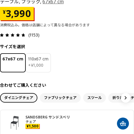
テーブル, ブラック,
67x67 cm
価格 ¥ 3990
3,990
¥
消費税込み。価格は店舗によって異なる場合があります
レビュー: 4.7 5 星の数 総レビュー: 1153
(1153)
サイズを選択
67x67 cm
110x67 cm
¥ 1000
+
¥
1,000
合わせてご購入ください
ダイニングチェア
ファブリックチェア
スツール
折りたたみ
SANDSBERG サンドスベリ
チェア
カート
価格 ¥ 1500
¥
1,500