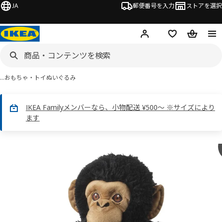
JA
郵便番号を入力
ストアを選択
ログイン・新規入会
欲しいものリスト
カート
…
おもちゃ・トイ
ぬいぐるみ
IKEA Familyメンバーなら、小物配送 ¥500～ ※サイズにより
ます
 SANDLÖPARE サンドローパレ画像
スキップ