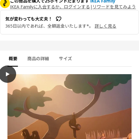
この商品を購入で25ポイントたまります
IKEA Family
IKEA Familyに入会するか、ログインする
|
リワードを見てみよう
気が変わっても大丈夫！
365日以内であれば、全額返金いたします*。
詳しく見る
概要
商品の詳細
サイズ
play
SANDLÖPARE サンドローパレ ぬいぐるみ, チンパンジー/ブラック, 