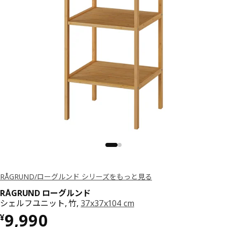
RÅGRUND/ローグルンド シリーズをもっと見る
RÅGRUND ローグルンド
シェルフユニット, 竹,
37x37x104 cm
価格 ¥ 9990
9,990
¥