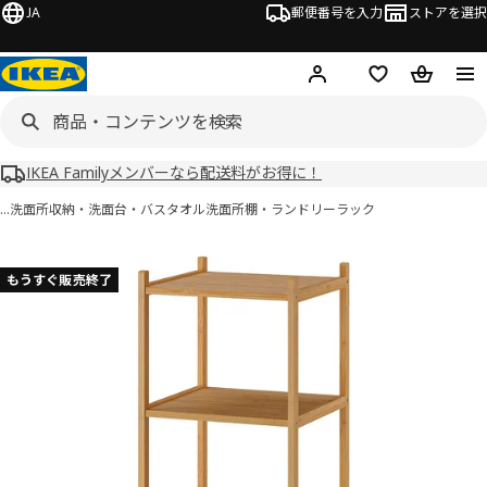
JA
郵便番号を入力
ストアを選択
ログイン・新規入会
欲しいものリスト
カート
IKEA Familyメンバーなら配送料がお得に！
…
洗面所収納・洗面台・バスタオル
洗面所棚・ランドリーラック
 RÅGRUND ローグルンド画像
スキップ
もうすぐ販売終了