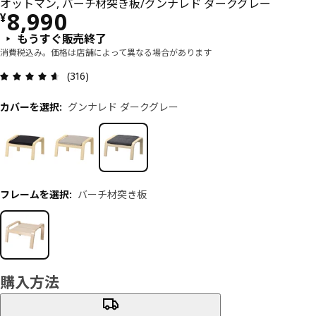
オットマン, バーチ材突き板/グンナレド ダークグレー
価格 ¥ 8990
8,990
¥
もうすぐ販売終了
消費税込み。価格は店舗によって異なる場合があります
レビュー: 4.6 5 星の数 総レビュー: 316
(316)
カバーを選択
:
グンナレド ダークグレー
フレームを選択
:
バーチ材突き板
購入方法