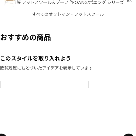
6
168
籐 フットスツール＆プーフ
POÄNG/ポエング シリーズ
すべてのオットマン・フットスツール
おすすめの商品
このスタイルを取り入れよう
閲覧履歴にもとづいたアイデアを表示しています
リストをスキップ