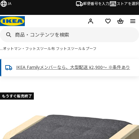
JA
郵便番号を入力
ストアを選択
ログイン・新規入会
欲しいものリスト
カート
…
オットマン・フットスツール
布 フットスツール＆プーフ
IKEA Familyメンバーなら、大型配送 ¥2,900～ ※条件あり
 POÄNG ポエング画像
スキップ
もうすぐ販売終了