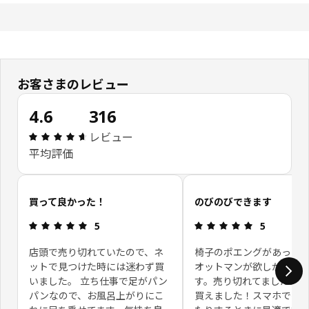
お客さまのレビュー
4.6
316
レビュー: 4.6 5 星の数 総レビュー: 316
レビュー
平均評価
お客さまレビューをスキップ
買って良かった！
のびのびできます
レビュー: 5 5 星の数
レビュー: 5 
5
5
店頭で売り切れていたので、ネ
椅子のポエングがあった
ットで見つけた時には迷わず買
オットマンが欲しかった
いました。 立ち仕事で足がパン
す。売り切れてましたが
パンなので、お風呂上がりにこ
買えました！スマホでゲ