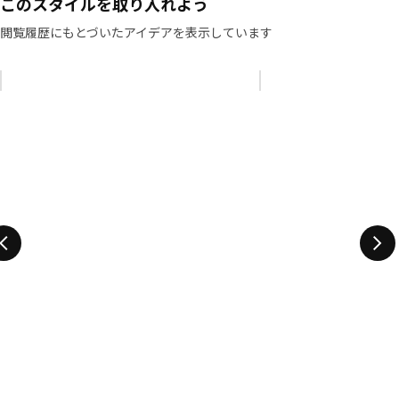
このスタイルを取り入れよう
閲覧履歴にもとづいたアイデアを表示しています
リストをスキップ