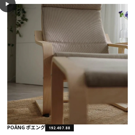
play
POÄNG ポエング パーソナルチェア, バーチ材突き板/クニーサ ラ
POÄNG ポエング
192.407.88