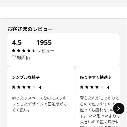
お客さまのレビュー
4.5
1955
レビュー: 4.5 5 星の数 総レビュー: 1955
レビュー
平均評価
お客さまレビューをスキップ
シンプルな椅子
座りやすく快適♪
レビュー: 4 5 星の数
レビュー: 4 
4
4
ゆったりスペースなのにスッキ
背もたれがしっかりと保
リとしたデザインで圧迫感がな
るので座りやすいです。 
くて良い。
座っても疲れないので快
す。 ただ思ったよりもサ
大きいので置く場所には