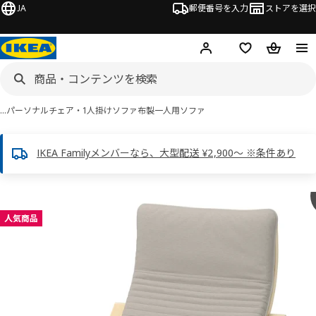
JA
郵便番号を入力
ストアを選択
ログイン・新規入会
欲しいものリスト
カート
…
パーソナルチェア・1人掛けソファ
布製一人用ソファ
IKEA Familyメンバーなら、大型配送 ¥2,900～ ※条件あり
 POÄNG ポエング画像
スキップ
人気商品