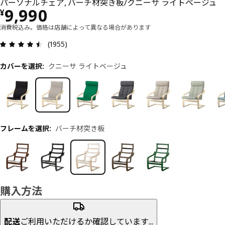
パーソナルチェア, バーチ材突き板/クニーサ ライトベージュ
価格 ¥ 9990
9,990
¥
消費税込み。価格は店舗によって異なる場合があります
レビュー: 4.5 5 星の数 総レビュー: 1955
(1955)
カバーを選択
:
クニーサ ライトベージュ
フレームを選択
:
バーチ材突き板
購入方法
配送
ご利用いただけるか確認しています...