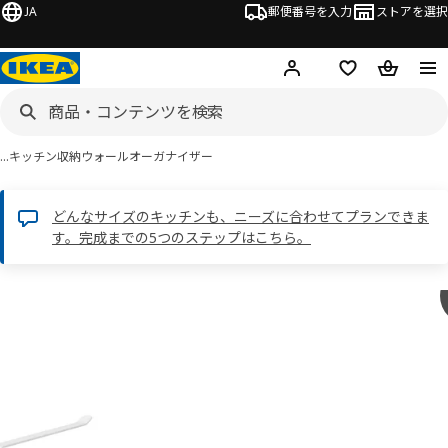
JA
郵便番号を入力
ストアを選択
ログイン・新規入会
欲しいものリスト
カート
…
キッチン収納
ウォールオーガナイザー
どんなサイズのキッチンも、ニーズに合わせてプランできま
す。完成までの5つのステップはこちら。
PÅLYCKE ポーリケ画像
スキップ