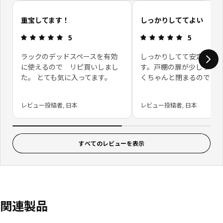
お客さまレビューをスキップ
重宝してます！
しっかりしててよい
レビュー: 5 5 星の数
レビュー: 5 
5
5
ラックのデッドスペースを有効
しっかりしてて安定して
に使えるので リピ買いしまし
す。戸棚の扉が少しうく
た。 とても気に入ってます。
くちゃんと閉まるのでよ
レビュー投稿者, 日本
レビュー投稿者, 日本
すべてのレビューを表示
関連製品