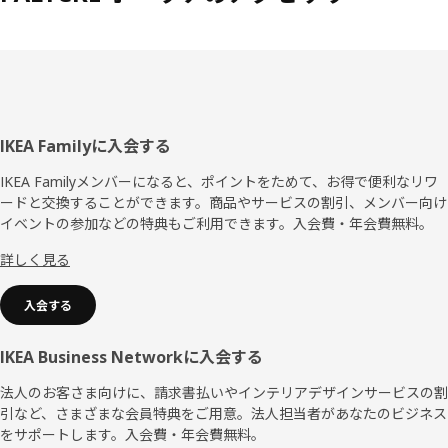
フ
IKEA Familyに入会する
ッ
IKEA Familyメンバーになると、ポイントをためて、お得で便利なリワ
ードと交換することができます。商品やサービスの割引、メンバー向け
タ
イベントの参加などの特典もご利用できます。入会費・年会費無料。
ー
詳しく見る
入会する
IKEA Business Networkに入会する
法人のお客さま向けに、請求書払いやインテリアデザインサービスの割
引など、さまざまな会員特典をご用意。法人担当者があなたのビジネス
をサポートします。入会費・年会費無料。