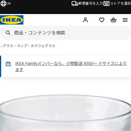
JA
郵便番号を入力
ストアを選択
ログイン・新規入会
欲しいものリスト
カート
…
グラス・コップ・カラフェ
グラス
IKEA Familyメンバーなら、小物配送 ¥500～ ※サイズにより
ます
OLIVTRAST オリヴトラスト画像
スキップ