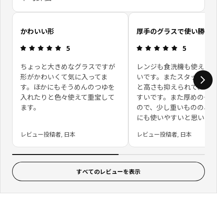
お客さまレビューをスキップ
かわいい形
厚手のグラスで使い勝手
レビュー: 5 5 星の数
レビュー: 5 
5
5
ちょっと大きめなグラスですが
レンジも食洗機も使える
形がかわいくて気に入ってま
いです。またスタッキン
す。ほかにもそうめんのつゆを
と高さも抑えられて、収
入れたりと色々使えて重宝して
すいです。また厚めのグ
ます。
ので、少し重いものの、
にも使いやすいと思いま
レビュー投稿者, 日本
レビュー投稿者, 日本
すべてのレビューを表示