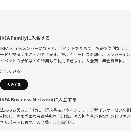
フ
IKEA Familyに入会する
ッ
IKEA Familyメンバーになると、ポイントをためて、お得で便利なリワ
ードと交換することができます。商品やサービスの割引、メンバー向け
タ
イベントの参加などの特典もご利用できます。入会費・年会費無料。
ー
詳しく見る
入会する
IKEA Business Networkに入会する
法人のお客さま向けに、請求書払いやインテリアデザインサービスの割
引など、さまざまな会員特典をご用意。法人担当者があなたのビジネス
をサポートします。入会費・年会費無料。