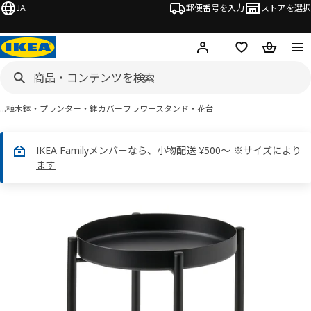
JA
郵便番号を入力
ストアを選択
ログイン・新規入会
欲しいものリスト
カート
…
植木鉢・プランター・鉢カバー
フラワースタンド・花台
IKEA Familyメンバーなら、小物配送 ¥500～ ※サイズにより
ます
 OLIVBLAD オリヴブラード画像
スキップ