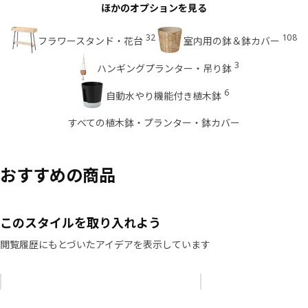
ほかのオプションを見る
32
108
フラワースタンド・花台
室内用の鉢＆鉢カバー
3
ハンギングプランター・吊り鉢
6
自動水やり機能付き植木鉢
すべての植木鉢・プランター・鉢カバー
おすすめの商品
このスタイルを取り入れよう
閲覧履歴にもとづいたアイデアを表示しています
リストをスキップ