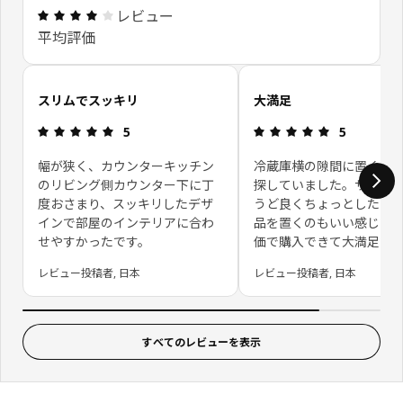
レビュー: 4.1 5 星の数 総レビュー: 96
レビュー
平均評価
お客さまレビューをスキップ
スリムでスッキリ
大満足
レビュー: 5 5 星の数
レビュー: 5 
5
5
幅が狭く、カウンターキッチン
冷蔵庫横の隙間に置くワ
のリビング側カウンター下に丁
探していました。サイズ
度おさまり、スッキリしたデザ
うど良くちょっとしたス
インで部屋のインテリアに合わ
品を置くのもいい感じで
せやすかったです。
価で購入できて大満足で
レビュー投稿者, 日本
レビュー投稿者, 日本
すべてのレビューを表示