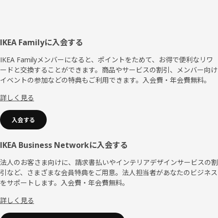
フ
IKEA Familyに入会する
ッ
IKEA Familyメンバーになると、ポイントをためて、お得で便利なリワ
ードと交換することができます。商品やサービスの割引、メンバー向け
タ
イベントの参加などの特典もご利用できます。入会費・年会費無料。
ー
詳しく見る
入会する
IKEA Business Networkに入会する
法人のお客さま向けに、請求書払いやインテリアデザインサービスの割
引など、さまざまな会員特典をご用意。法人担当者があなたのビジネス
をサポートします。入会費・年会費無料。
詳しく見る