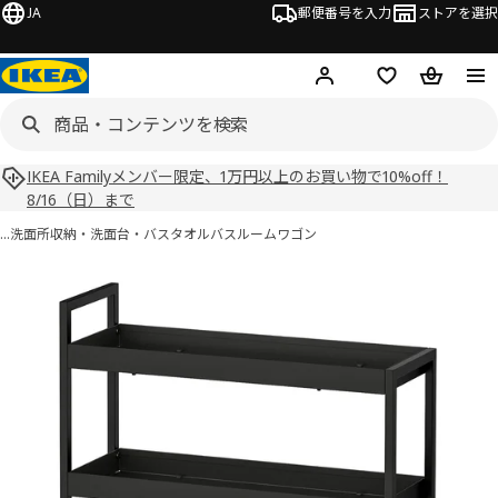
JA
郵便番号を入力
ストアを選択
ログイン・新規入会
欲しいものリスト
カート
IKEA Familyメンバー限定、1万円以上のお買い物で10%off！
8/16（日）まで
…
洗面所収納・洗面台・バスタオル
バスルームワゴン
NISSAFORS ニッサフォース画像
スキップ