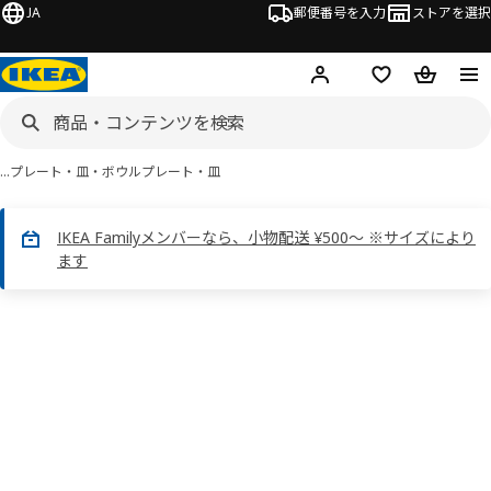
JA
郵便番号を入力
ストアを選択
ログイン・新規入会
欲しいものリスト
カート
…
プレート・皿・ボウル
プレート・皿
IKEA Familyメンバーなら、小物配送 ¥500～ ※サイズにより
ます
 NÄTBARB ネートバルブ画像
スキップ