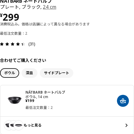
NÄTBARB ネートバルブ
プレート, ブラック,
24 cm
価格 ¥ 299
299
¥
消費税込み。価格は店舗によって異なる場合があります
最低注文数量：2
レビュー: 4.4 5 星の数 総レビュー: 31
(31)
合わせてご購入ください
ボウル
深皿
サイドプレート
NÄTBARB ネートバルブ
ボウル, 14 cm
価格 ¥ 199
¥
199
カート
最低注文数量：2
もっと見る