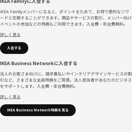
フ
IKEA Familyに入会する
ッ
IKEA Familyメンバーになると、ポイントをためて、お得で便利なリワ
ードと交換することができます。商品やサービスの割引、メンバー向け
タ
イベントの参加などの特典もご利用できます。入会費・年会費無料。
ー
詳しく見る
入会する
IKEA Business Networkに入会する
法人のお客さま向けに、請求書払いやインテリアデザインサービスの割
引など、さまざまな会員特典をご用意。法人担当者があなたのビジネス
をサポートします。入会費・年会費無料。
詳しく見る
IKEA Business Network特典を見る