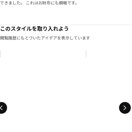
しめるテーブルがあります。 「まずは、どんなニーズがある
できました。 これはお財布にも朗報です。
かを把握することが大切です。 NÄMMARÖ/ネッマロー シリ
ーズは、さまざまな屋外スペースとお財布の両方に、たくさ
んの可能性をもたらします。」 家具は比較的軽いので、ゲス
トが多くスペースが必要な場合や、アウトドアシーズン後に
このスタイルを取り入れよう
収納する必要がある場合は、簡単に移動できます。 「これ
閲覧履歴にもとづいたアイデアを表示しています
は、テラスやバルコニーでの毎日をより快適にする、ちょっ
としたことだけれども大きな違いをもたらすものです」と
Andersは語ります。
リストをスキップ