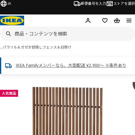
JA
郵便番号を入力
ストアを選択
ログイン・新規入会
欲しいものリスト
カート
…
パラソル＆ガゼボ
目隠しフェンス＆日除け
IKEA Familyメンバーなら、大型配送 ¥2,900～ ※条件あり
 NÄMMARÖ ネッマロー画像
スキップ
人気商品