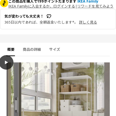
この商品を購入で199ポイントたまります
IKEA Family
IKEA Familyに入会するか、ログインする
|
リワードを見てみよう
気が変わっても大丈夫！
365日以内であれば、全額返金いたします*。
詳しく見る
概要
商品の詳細
サイズ
play
NÄMMARÖ ネッマロー プライバシースクリーン, ライトブラウンステイン