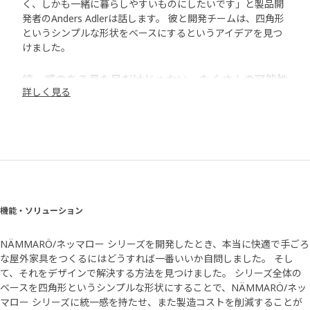
く、しかも一緒に暮らしやすいものにしたいです」と製品開
発者のAnders Adlerは話します。 彼と開発チームは、四角形
というシンプルな形状をベースにするというアイデアを見つ
けました。
統一感のある見た目だけじゃない、たくさんの可能性
詳しく見る
「小さい脚がついている四角いフレームをデザインしまし
た」と Anders は話します。 チェアからテーブルまでシリー
ズを通して共通する形です。 「NÄMMARÖ/ネッマロー シリ
ーズのこのフレームは、統一感とモダンな見た目をもたらし
ます。 また、生産プロセスを簡素化してコストを削減できる
モジュール式です。 また、 NNÄMMARÖ/ネッマロー シリー
ズには湾曲した形状がないため、製品をコンパクトなフラッ
トパックに梱包できます」 低価格に貢献し、工場からお客さ
機能・ソリューション
まの手に届くまで、輸送中の貴重なスペースを節約します。
NÄMMARÖ/ネッマロー シリーズを開発したとき、本当に快適で手ごろ
自分だけのオアシスを
な屋外家具をつくるにはどうすれば一番いいか自問しました。 そし
NÄMMARÖ/ネッマロー シリーズには、のんびりするための
て、それをデザインで解決する方法を見つけました。 シリーズ全体の
サンベッドやチェア、たくさんのゲストを呼んだときのため
ベースを四角形というシンプルな形状にすることで、NÄMMARÖ/ネッ
のソファ、ロマンティックな、または家族でのディナーを楽
マロー シリーズに統一感を持たせ、また製造コストを削減することが