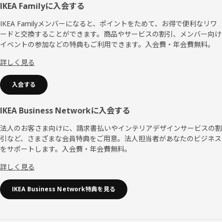
フ
IKEA Familyに入会する
ッ
IKEA Familyメンバーになると、ポイントをためて、お得で便利なリワ
ードと交換することができます。商品やサービスの割引、メンバー向け
タ
イベントの参加などの特典もご利用できます。入会費・年会費無料。
ー
詳しく見る
入会する
IKEA Business Networkに入会する
法人のお客さま向けに、請求書払いやインテリアデザインサービスの割
引など、さまざまな会員特典をご用意。法人担当者があなたのビジネス
をサポートします。入会費・年会費無料。
詳しく見る
IKEA Business Network特典を見る