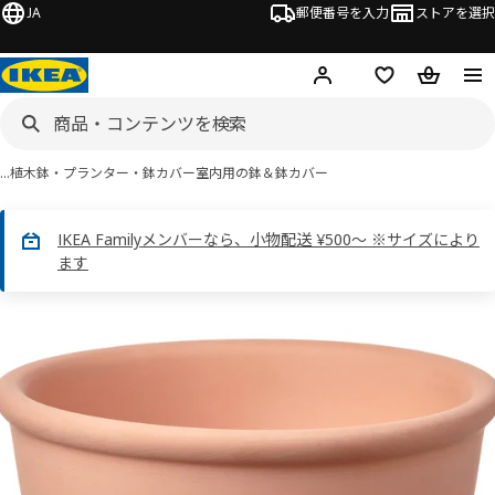
JA
郵便番号を入力
ストアを選択
ログイン・新規入会
欲しいものリスト
カート
…
植木鉢・プランター・鉢カバー
室内用の鉢＆鉢カバー
IKEA Familyメンバーなら、小物配送 ¥500～ ※サイズにより
ます
 MUSKOTBLOMMA ムスコットブロマ画像
スキップ