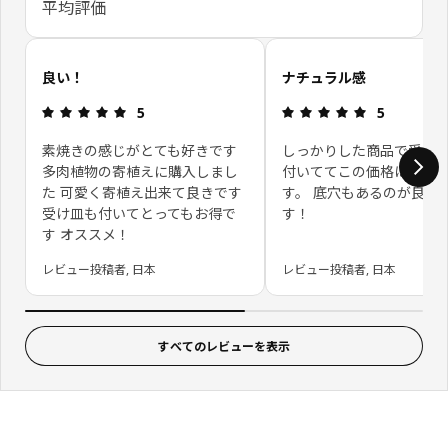
平均評価
お客さまレビューをスキップ
良い！
ナチュラル感
レビュー: 5 5 星の数
レビュー: 5 
5
5
素焼きの感じがとても好きです
しっかりした商品で受け
多肉植物の寄植えに購入しまし
付いててこの価格は嬉し
た 可愛く寄植え出来て良きです
す。 底穴もあるのが良か
受け皿も付いてとってもお得で
す！
す オススメ！
レビュー投稿者, 日本
レビュー投稿者, 日本
すべてのレビューを表示