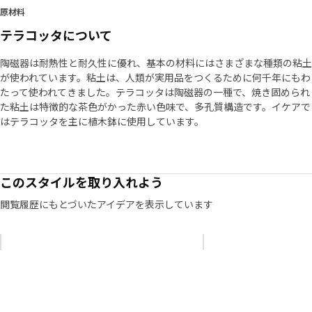
原材料
テラコッタについて
陶磁器は耐熱性と耐久性に優れ、基本の材料にはさまざまな種類の粘土
が使われています。粘土は、人類が実用品をつくるために何千年にもわ
たって使われてきました。テラコッタは陶磁器の一種で、焼き固められ
た粘土は特徴的な茶色がかった赤い色味で、多孔質構造です。イケアで
はテラコッタを主に植木鉢に使用しています。
このスタイルを取り入れよう
閲覧履歴にもとづいたアイデアを表示しています
リストをスキップ