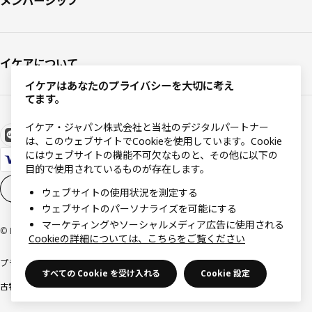
メンバーシップ
イケアについて
イケアはあなたのプライバシーを大切に考え
てます。
イケア・ジャパン株式会社と当社のデジタルパートナー
は、このウェブサイトでCookieを使用しています。Cookie
にはウェブサイトの機能不可欠なものと、その他に以下の
目的で使用されているものが存在します。
Cookieの設定
JA
ウェブサイトの使用状況を測定する
ウェブサイトのパーソナライズを可能にする
マーケティングやソーシャルメディア広告に使用される
© Inter IKEA Systems B.V 1999-2026
Cookieの詳細については、こちらをご覧ください
プライバシーポリシー
利用規約
Cookieポリシー
特定商取引法に基づく表記
すべての Cookie を受け入れる
Cookie 設定
古物営業法に基づく表記