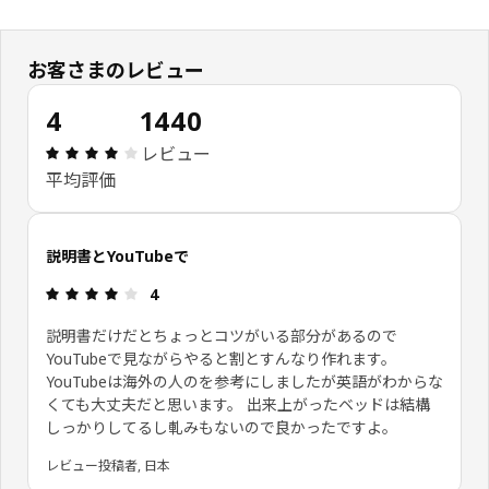
お客さまのレビュー
4
1440
レビュー: 4 5 星の数 総レビュー: 1440
レビュー
平均評価
説明書とYouTubeで
レビュー: 4 5 星の数
4
説明書だけだとちょっとコツがいる部分があるので
YouTubeで見ながらやると割とすんなり作れます。
YouTubeは海外の人のを参考にしましたが英語がわからな
くても大丈夫だと思います。 出来上がったベッドは結構
しっかりしてるし軋みもないので良かったですよ。
レビュー投稿者, 日本