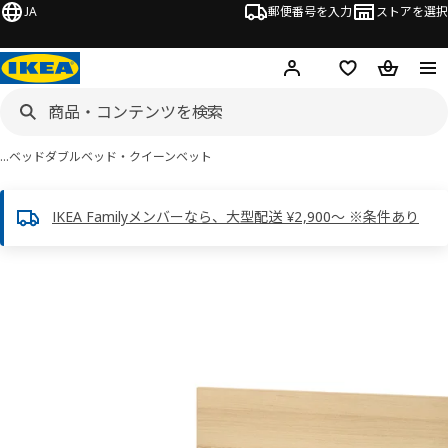
JA
郵便番号を入力
ストアを選択
ログイン・新規入会
欲しいものリスト
カート
…
ベッド
ダブルベッド・クイーンベット
IKEA Familyメンバーなら、大型配送 ¥2,900～ ※条件あり
 MALM マルム画像
スキップ