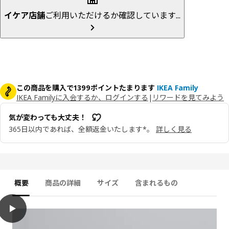
イケア店舗
ご利用いただけるか確認しています...
この商品を購入で1399ポイントたまります
IKEA Family
IKEA Familyに入会するか、ログインする
|
リワードを見てみよう
気が変わっても大丈夫！
365日以内であれば、全額返金いたします*。
詳しく見る
概要
商品の詳細
サイズ
含まれるもの
play
LYNGÖR リンゴール すのこベッド マットレス付き, ヴォーグストラン