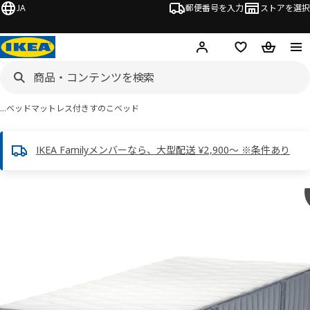
JA
郵便番号を入力
ストアを選択
ログイン・新規入会
欲しいものリスト
カート
…
ベッド
マットレス付きすのこベッド
IKEA Familyメンバーなら、大型配送 ¥2,900～ ※条件あり
 LYNGÖR リンゴール画像
スキップ