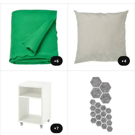
+6
+4
+7