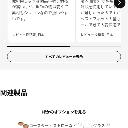
他の同じような商品は取り価格
購入 普段から料理酒・お
が高いけど、IKEAの物は安くて
升瓶を使用していて、量
素材もシリコンなので扱いやす
が難しかったのですがこ
いです。
ベストフィット！量もコ
ールできて大変快適です
レビュー投稿者, 日本
レビュー投稿者, 日本
すべてのレビューを表示
関連製品
ほかのオプションを見る
13
33
コースター・ストローなど
グラス