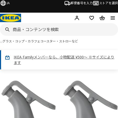
JA
郵便番号を入力
ストアを選択
ログイン・新規入会
欲しいものリスト
カート
…
グラス・コップ・カラフェ
コースター・ストローなど
IKEA Familyメンバーなら、小物配送 ¥500～ ※サイズにより
ます
 LÖSTAGBAR ロースタグバル画像
スキップ