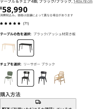
テーブル＆チェア4脚, ブラック/ブラック,
140x78 cm
価格 ¥ 58990
58,990
¥
消費税込み。価格は店舗によって異なる場合があります
レビュー: 4.8 5 星の数 総レビュー: 71
(71)
テーブルの色を選択
:
ブラック/アッシュ材突き板
チェアを選択
:
リーサボー ブラック
購入方法