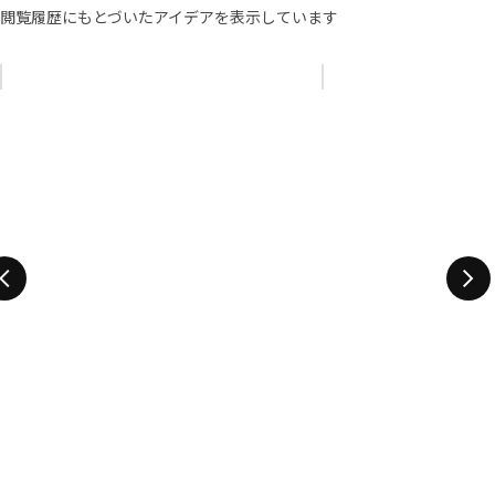
閲覧履歴にもとづいたアイデアを表示しています
リストをスキップ