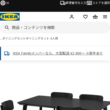
JA
郵便番号を入力
ストアを選択
ログイン・新規入会
欲しいものリスト
カート
…
ダイニングセット
ダイニングセット 4人用
IKEA Familyメンバーなら、大型配送 ¥2,900～ ※条件あり
LISABO リーサボー / LISABO リーサボー画像
スキップ