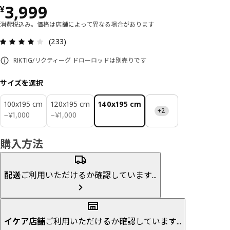
価格 ¥ 3999
3,999
¥
消費税込み。価格は店舗によって異なる場合があります
レビュー: 4 5 星の数 総レビュー: 233
(233)
RIKTIG/リクティーグ ドローロッドは別売りです
サイズを選択
100x195 cm
120x195 cm
140x195 cm
+2
¥ 1000
¥ 1000
−
¥
1,000
−
¥
1,000
購入方法
配送
ご利用いただけるか確認しています...
イケア店舗
ご利用いただけるか確認しています...