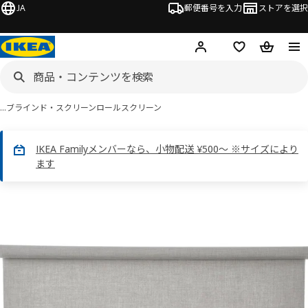
JA
郵便番号を入力
ストアを選択
ログイン・新規入会
欲しいものリスト
カート
…
ブラインド・スクリーン
ロールスクリーン
IKEA Familyメンバーなら、小物配送 ¥500～ ※サイズにより
ます
 LÅNGDANS ロングダンス画像
スキップ