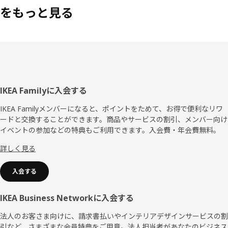
をもっと見る
フ
IKEA Familyに入会する
ッ
IKEA Familyメンバーになると、ポイントをためて、お得で便利なリワ
ードと交換することができます。商品やサービスの割引、メンバー向け
タ
イベントの参加などの特典もご利用できます。入会費・年会費無料。
ー
詳しく見る
入会する
IKEA Business Networkに入会する
法人のお客さま向けに、請求書払いやインテリアデザインサービスの割
引など、さまざまな会員特典をご用意。法人担当者があなたのビジネス