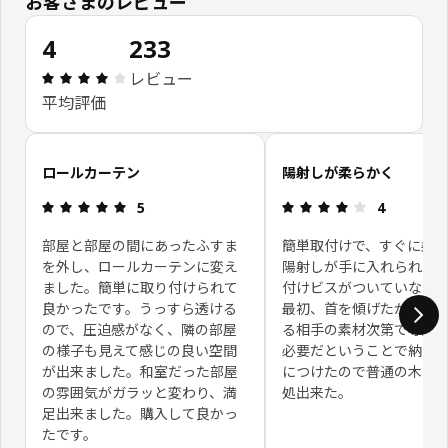
お客さまのレビュー
4
233
レビュー: 4 5 星の数 総レビュー: 233
レビュー
平均評価
お客さまレビューをスキップ
ロールカーテン
陽射しが柔らかく
レビュー: 5 5 星の数
レビュー: 4 
5
4
部屋と部屋の間にあったふすま
簡単取付けで、すぐに柔
を外し、ロールカーテンに変え
陽射しが手に入れられる。
ました。簡単に取り付けられて
付けビスがついていない
良かったです。うっすら透ける
最初、首を傾げたが、取
ので、圧迫感がなく、隣の部屋
る相手の素材次第で専用
の様子も見えて感じの良い空間
必要だということで納得
が出来ました。和室だった部屋
につけたので普通の木ね
の雰囲気がガラッと変わり、満
処出来た。
足出来ました。購入して良かっ
たです。