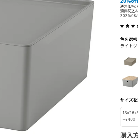
20%of
通常価格: ¥
消費税込
2026/08
色を選択
ライトグ
サイズを
18x26x
¥ 400
−
¥
400
購入