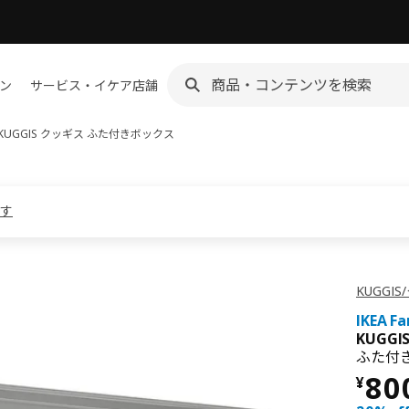
ン
サービス・イケア店舗
KUGGIS クッギス
ふた付きボックス
ます
KUGGI
IKEA F
KUGGI
ふた付き
価格
80
¥