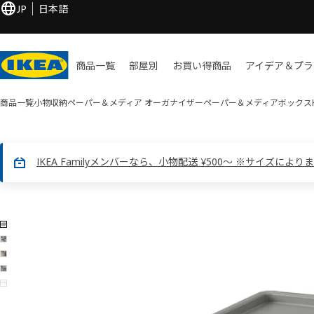
JP
日本語
商品一覧
部屋別
お買い​得商品
アイデア＆プラ
商品一覧
小物収納
ペーパー＆メディア オーガナイザー
ペーパー＆メディアボックス
IKEA Familyメンバーなら、小物配送 ¥500～ ※サイズにより
5 KUGGIS クッギス画像
像をスキップ