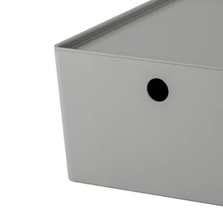
Image zoomed out, normal view