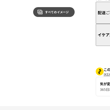
配送
ご
すべてのイメージ
イケア
こ
IK
気が
365