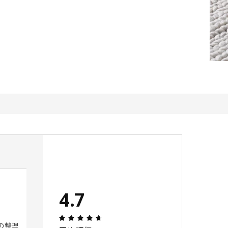
優しい色合い
4.7
 5 星の数
レビュー: 5 5 星の数
5
レビュー: 4.7 5 星の数 総レビュー: 108
の整理
色合いが優しいため、白ベース