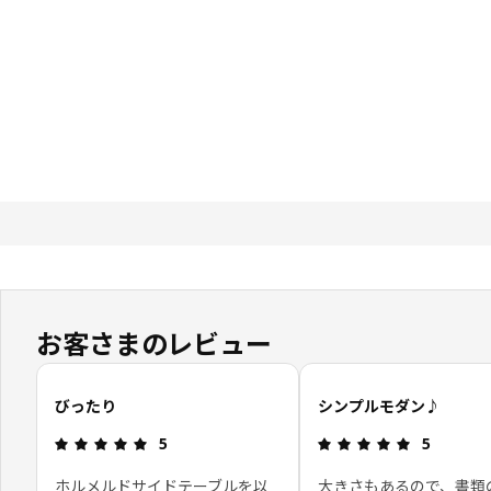
お客さまのレビュー
お客さまレビューをスキップ
びったり
シンプルモダン♪
レビュー: 5 5 星の数
レビュー: 5
5
5
ホルメルドサイドテーブルを以
大きさもあるので、書類