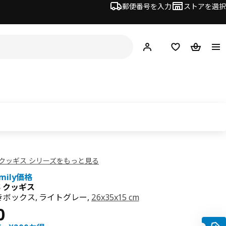
郵便番号を入力
ストアを選択
ログイン・新規入会
欲しいものリスト
カート
S/クッギス シリーズをもっと見る
amily価格
S クッギス
ボックス, ライトグレー,
26x35x15 cm
 ¥ 800
0