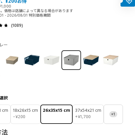
f、¥200お得
1,000
み。価格は店舗によって異なる場合があります
/01 - 2026/08/31 特別価格期間
レビュー: 4.7 5 星の数 総レビュー: 1089
(1089)
レー
選択
8 cm
18x26x15 cm
26x35x15 cm
37x54x21 cm
+1
¥ 200
¥ 1700
−
¥
200
+
¥
1,700
方法