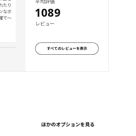
平均評価
れたり
の家具にあいます。小物収納と
1089
ンなボ
して購入しましたが、子供でも
躍で～
開けやすくて気に入っていま
レビュー
し。
レビュー投稿者, 日本
すべてのレビューを表示
ほかのオプションを見る