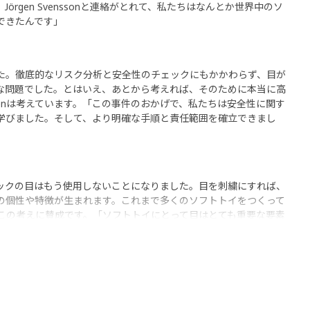
örgen Svenssonと連絡がとれて、私たちはなんとか世界中のソ
できたんです」
ました。徹底的なリスク分析と安全性のチェックにもかかわらず、目が
な問題でした。とはいえ、あとから考えれば、そのために本当に高
genは考えています。「この事件のおかげで、私たちは安全性に関す
学びました。そして、より明確な手順と責任範囲を確立できまし
ックの目はもう使用しないことになりました。目を刺繍にすれば、
の個性や特徴が生まれます。これまで多くのソフトトイをつくって
dénもこの考えに賛成です。「ソフトトイにとって目はとても重要な要素
目は左右まったく同じで生気がありません。一方で刺繍の目は、瞳
のデザインに変化をつけるのが簡単です」イケアキッズのソフトト
れています。楽しく遊べるうえ、心がやすらぐ友だちだからです。
、親もいつでも安心して子どもに与えられるからです。