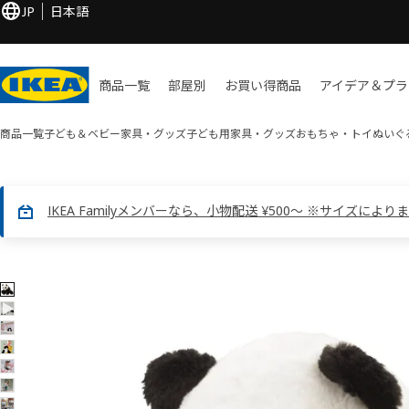
JP
日本語
商品一覧
部屋別
お買い​得商品
アイデア＆プラ
商品一覧
子ども＆ベビー家具・グッズ
子ども用家具・グッズ
おもちゃ・トイ
ぬいぐ
IKEA Familyメンバーなら、小物配送 ¥500～ ※サイズにより
8 KRAMIG クラーミグ画像
像をスキップ