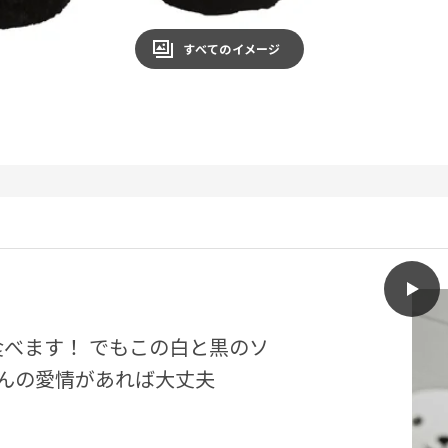
すべてのイメージ
play
KRA
食べます！ でもこの白と黒のソ
んの愛情があれば大丈夫