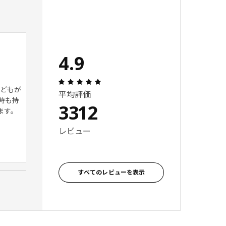
パンダのぬいぐるみ
4.9
 5 星の数
レビュー: 5 5 星の数
5
レビュー: 4.9 5 星の数 総レビュー: 331
子どもが
ふわふわなさわり心地でクタッ
平均評価
時も持
とした形が言いようで子供のお
3312
ます。
気に入りの1つになりました。 寝
るときにぎゅっと抱いて寝てい
レビュー
ます。
レビュー投稿者, 日本
すべてのレビューを表示