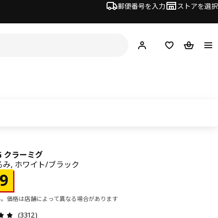
郵便番号を入力
ストアを選択
ログイン・新規入会
欲しいものリスト
カート
IG クラーミグ
み, ホワイト/ブラック
¥ 499
9
み。価格は店舗によって異なる場合があります
レビュー: 4.9 5 星の数 総レビュー: 3312
(3312)