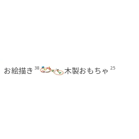
38
25
お絵描き​
木製おもちゃ