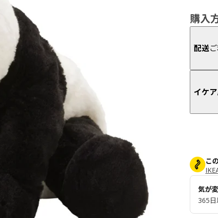
購入
配送
ご
イケア
こ
IK
気が
365