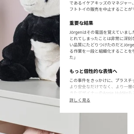
であるイケアキッズのマネジャー、J
フトトイの販売を中止することが
重要な結果
Jörgenはその電話を覚えてい
とれてしまったことは非常に深刻
い品質にたどりつけたのだとJör
る作業を一段と組織化することを
た」
もっと個性的な表情へ
この事件をきっかけに、プラスチ
より安全なだけでなく、より一層
きたデザイナーのAnnie Hul
です。ところが、プラスチックの
詳しく見る
の大きさやまつげの長さなど、目
イは世界中の子どもたちから愛さ
それに、イケアのソフトトイなら