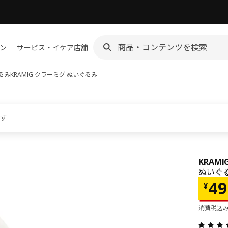
ン
サービス・イケア店舗
るみ
KRAMIG クラーミグ
ぬいぐるみ
ます
KRAM
ぬいぐる
価格 
49
¥
消費税込