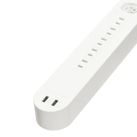
Image zoomed out, normal view