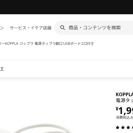
ン
サービス・イケア店舗
リー
KOPPLA コップラ
電源タップ 5個口 USBポート2口付き
ます
KOPP
電源タッ
価格 
1,
¥
消費税込