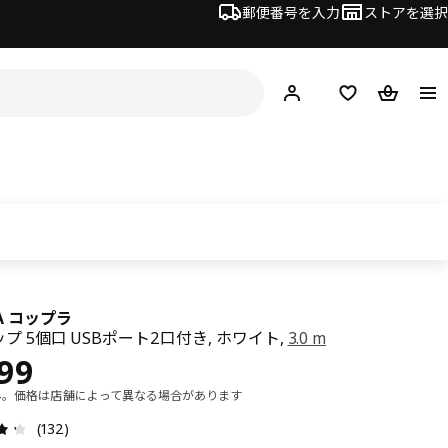
郵便番号を入力
ストアを選択
ログイン・新規入会
欲しいものリスト
カート
LA コップラ
プ 5個口 USBポート2口付き, ホワイト,
3.0 m
¥ 1999
999
み。価格は店舗によって異なる場合があります
レビュー: 4.3 5 星の数 総レビュー: 132
(132)