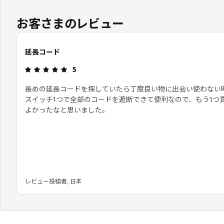
お客さまのレビュー
延長コード
レビュー: 5 5 星の数
5
長めの延長コードを探していたら丁度良い物に出会い使わない
スイッチ1つで全部のコードを遮断できて便利なので、もう1つ
よかったなと思いました。
レビュー投稿者, 日本