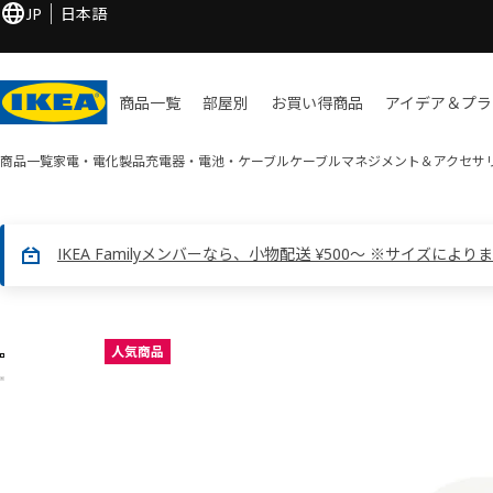
JP
日本語
商品一覧
部屋別
お買い​得商品
アイデア＆プラ
商品一覧
家電・電化製品
充電器・電池・ケーブル
ケーブルマネジメント＆アクセサ
IKEA Familyメンバーなら、小物配送 ¥500～ ※サイズにより
2 KOPPLA コップラ画像
人気商品
像をスキップ