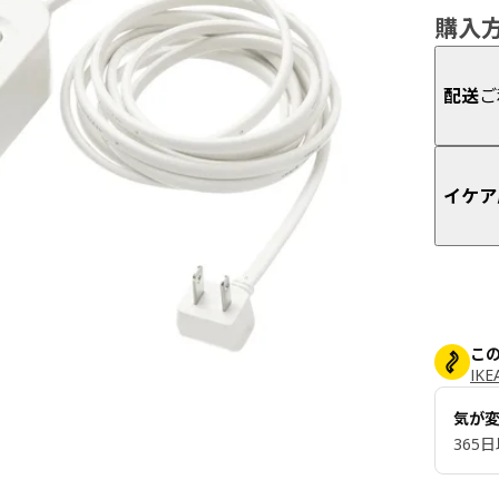
購入
配送
ご
イケア
こ
IK
気が
365