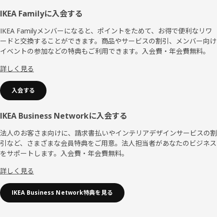
フ
IKEA Familyに入会する
ッ
IKEA Familyメンバーになると、ポイントをためて、お得で便利なリワ
ードと交換することができます。商品やサービスの割引、メンバー向け
タ
イベントの参加などの特典もご利用できます。入会費・年会費無料。
ー
詳しく見る
入会する
IKEA Business Networkに入会する
法人のお客さま向けに、請求書払いやインテリアデザインサービスの割
引など、さまざまな会員特典をご用意。法人担当者があなたのビジネス
をサポートします。入会費・年会費無料。
詳しく見る
IKEA Business Network特典を見る