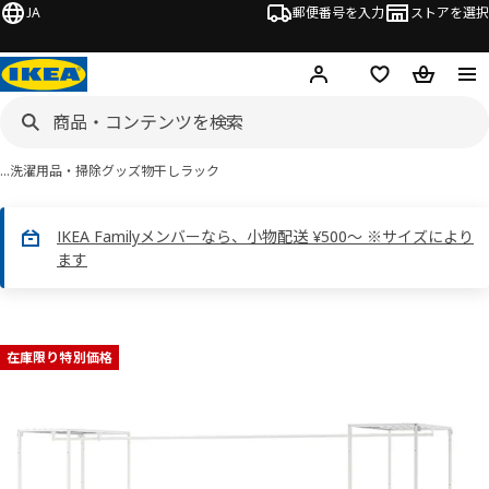
JA
郵便番号を入力
ストアを選択
ログイン・新規入会
欲しいものリスト
カート
…
洗濯用品・掃除グッズ
物干しラック
IKEA Familyメンバーなら、小物配送 ¥500～ ※サイズにより
ます
JOSTEIN ヨースタイン画像
スキップ
在庫限り特別価格