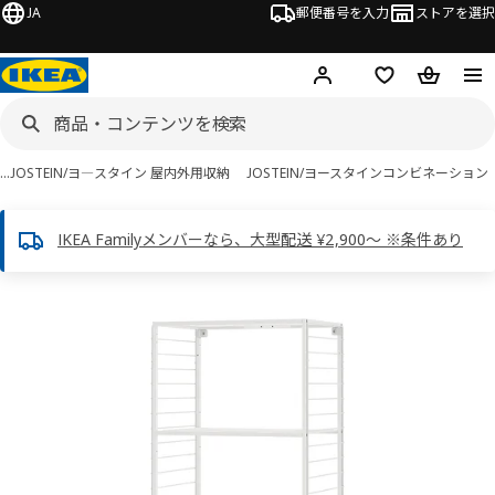
JA
郵便番号を入力
ストアを選択
ログイン・新規入会
欲しいものリスト
カート
…
JOSTEIN/ヨ―スタイン 屋内外用収納
JOSTEIN/ヨースタインコンビネーション
IKEA Familyメンバーなら、大型配送 ¥2,900～ ※条件あり
JOSTEIN ヨースタイン画像
スキップ