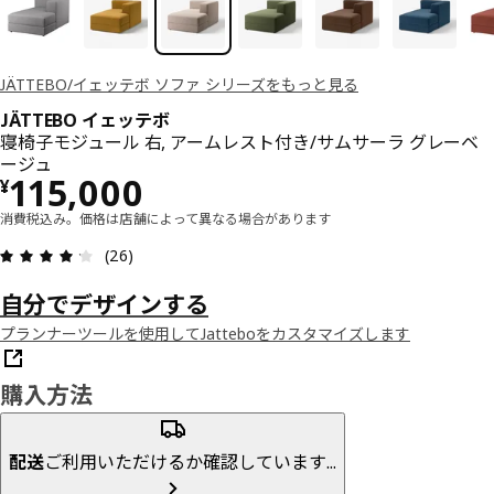
JÄTTEBO/イェッテボ ソファ シリーズをもっと見る
JÄTTEBO イェッテボ
寝椅子モジュール 右, アームレスト付き/サムサーラ グレーベ
ージュ
価格 ¥ 115000
115,000
¥
消費税込み。価格は店舗によって異なる場合があります
レビュー: 4.2 5 星の数 総レビュー: 26
(26)
自分でデザインする
プランナーツールを使用してJatteboをカスタマイズします
購入方法
配送
ご利用いただけるか確認しています...