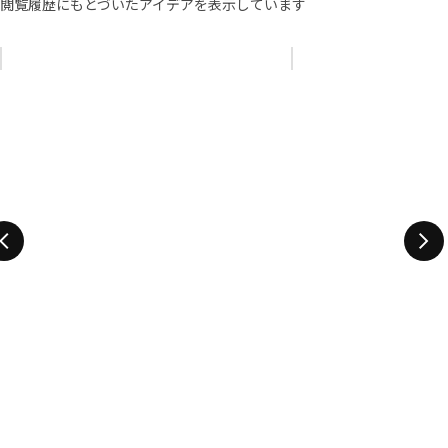
閲覧履歴にもとづいたアイデアを表示しています
リストをスキップ