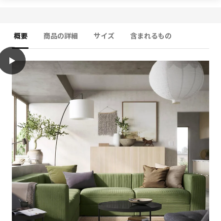
概要
商品の詳細
サイズ
含まれるもの
play
JÄTTEBO イェッテボ 寝椅子モジュール 右, アームレスト付き/サ