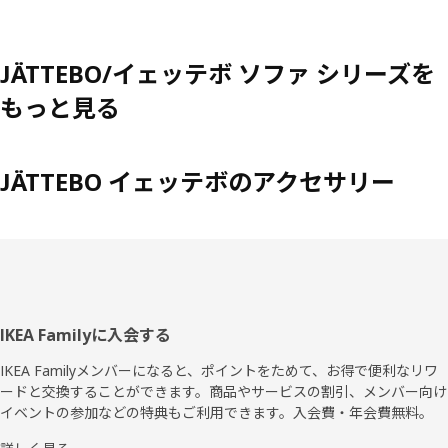
JÄTTEBO/イェッテボ ソファ シリーズを
もっと見る
JÄTTEBO イェッテボのアクセサリー
フ
IKEA Familyに入会する
ッ
IKEA Familyメンバーになると、ポイントをためて、お得で便利なリワ
ードと交換することができます。商品やサービスの割引、メンバー向け
タ
イベントの参加などの特典もご利用できます。入会費・年会費無料。
ー