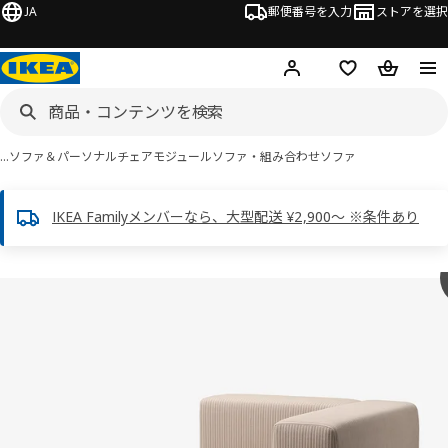
JA
郵便番号を入力
ストアを選択
ログイン・新規入会
欲しいものリスト
カート
…
ソファ＆パーソナルチェア
モジュールソファ・組み合わせソファ
IKEA Familyメンバーなら、大型配送 ¥2,900～ ※条件あり
 JÄTTEBO イェッテボ画像
スキップ