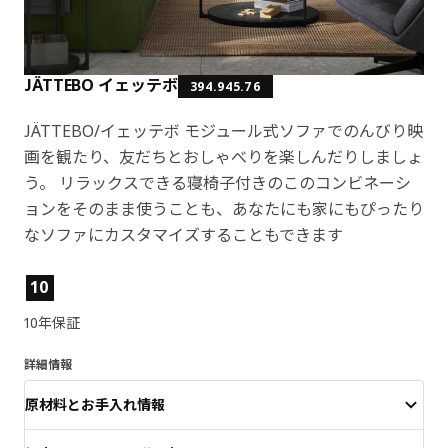
JÄTTEBO イェッテボ
394.945.76
JÄTTEBO/イェッテボ モジュール式ソファでのんびり映
画を観たり、友だちとおしゃべりを楽しんだりしましょ
う。 リラックスできる寝椅子付きのこのコンビネーシ
ョンをそのまま使うことも、あなたにも家にもぴったり
なソファにカスタマイズすることもできます
製品の特徴
10
10年保証
詳細情報
原材料とお手入れ情報