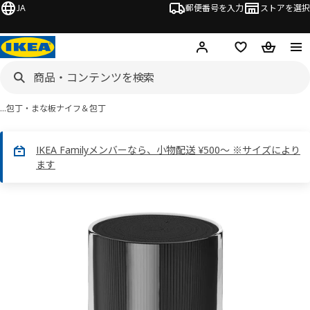
JA
郵便番号を入力
ストアを選択
ログイン・新規入会
欲しいものリスト
カート
…
包丁・まな板
ナイフ＆包丁
IKEA Familyメンバーなら、小物配送 ¥500～ ※サイズにより
ます
IKEA 365+画像
スキップ