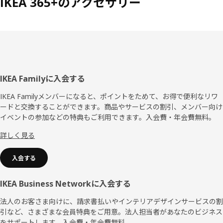
IKEA 365+のアクセサリー
フ
IKEA Familyに入会する
ッ
IKEA Familyメンバーになると、ポイントをためて、お得で便利なリワ
ードと交換することができます。商品やサービスの割引、メンバー向け
タ
イベントの参加などの特典もご利用できます。入会費・年会費無料。
ー
詳しく見る
入会する
IKEA Business Networkに入会する
法人のお客さま向けに、請求書払いやインテリアデザインサービスの割
引など、さまざまな会員特典をご用意。法人担当者があなたのビジネス
をサポートします。入会費・年会費無料。