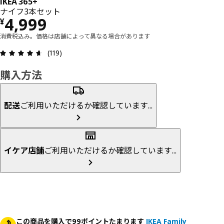
IKEA 365+
ナイフ3本セット
価格 ¥ 4999
4,999
¥
消費税込み。価格は店舗によって異なる場合があります
レビュー: 4.6 5 星の数 総レビュー: 119
(119)
購入方法
配送
ご利用いただけるか確認しています...
イケア店舗
ご利用いただけるか確認しています...
この商品を購入で99ポイントたまります
IKEA Family