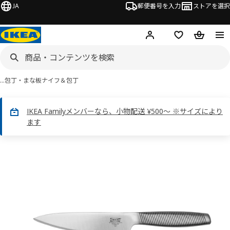
JA
郵便番号を入力
ストアを選択
ログイン・新規入会
欲しいものリスト
カート
…
包丁・まな板
ナイフ＆包丁
IKEA Familyメンバーなら、小物配送 ¥500～ ※サイズにより
ます
IKEA 365+画像
スキップ