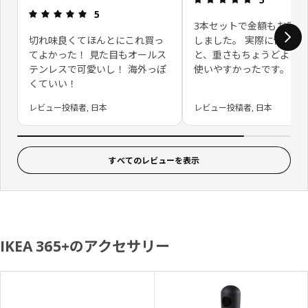
レビュー: 5 5 星の数
5
3本セットで金額もお手頃
切れ味良くてほんとにこれ買っ
しました。 実際に使用し
てよかった！ 見た目もオールス
と、重さもちょうどよく
テンレスで可愛いし！ 海外っぽ
使いやすかったです。
くていい！
レビュー投稿者, 日本
レビュー投稿者, 日本
すべてのレビューを表示
IKEA 365+のアクセサリー