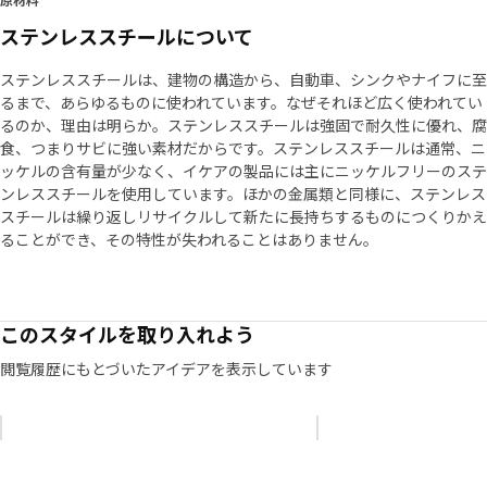
原材料
ステンレススチールについて
ステンレススチールは、建物の構造から、自動車、シンクやナイフに至
るまで、あらゆるものに使われています。なぜそれほど広く使われてい
るのか、理由は明らか。ステンレススチールは強固で耐久性に優れ、腐
食、つまりサビに強い素材だからです。ステンレススチールは通常、ニ
ッケルの含有量が少なく、イケアの製品には主にニッケルフリーのステ
ンレススチールを使用しています。ほかの金属類と同様に、ステンレス
スチールは繰り返しリサイクルして新たに長持ちするものにつくりかえ
ることができ、その特性が失われることはありません。
このスタイルを取り入れよう
閲覧履歴にもとづいたアイデアを表示しています
リストをスキップ