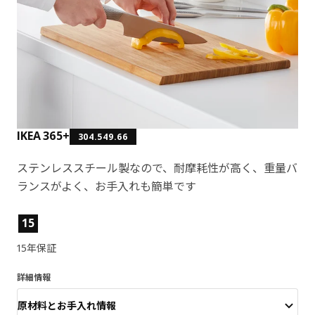
IKEA 365+
304.549.66
ステンレススチール製なので、耐摩耗性が高く、重量バ
ランスがよく、お手入れも簡単です
製品の特徴
15
15年保証
詳細情報
原材料とお手入れ情報