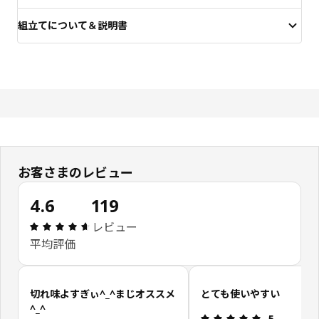
組立てについて＆説明書
お客さまのレビュー
4.6
119
レビュー: 4.6 5 星の数 総レビュー: 119
レビュー
平均評価
お客さまレビューをスキップ
切れ味よすぎぃ^_^まじオススメ
とても使いやすい
^_^
レビュー: 5 
5