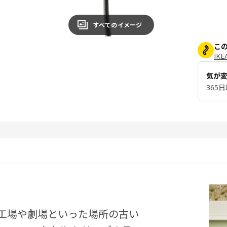
すべてのイメージ
こ
IK
気が
365
工場や劇場といった場所の古い