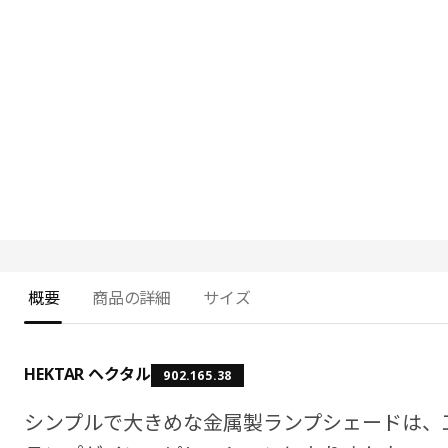
概要
商品の詳細
サイズ
HEKTAR ヘクタル
902.165.38
シンプルで大きめな金属製ランプシェードは、