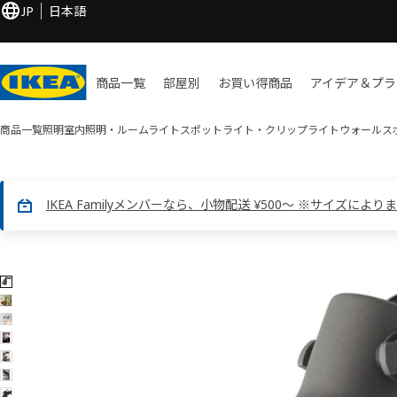
JP
日本語
商品一覧
部屋別
お買い​得商品
アイデア＆プラ
商品一覧
照明
室内照明・ルームライト
スポットライト・クリップライト
ウォールス
IKEA Familyメンバーなら、小物配送 ¥500～ ※サイズにより
7 HEKTAR ヘクタル画像
像をスキップ