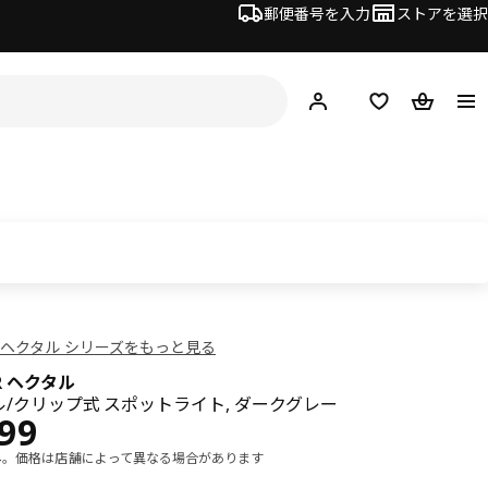
郵便番号を入力
ストアを選択
ログイン・新規入会
欲しいものリスト
カート
AR/ヘクタル シリーズをもっと見る
R ヘクタル
/クリップ式 スポットライト, ダークグレー
¥ 2999
999
み。価格は店舗によって異なる場合があります