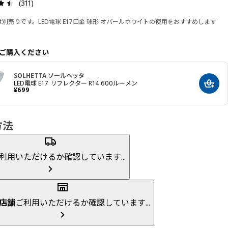
レビュー: 4.5 5 星の数 総レビュー: 311
(311)
別売りです。LED電球 E17口金 球形 オパールホワイトの使用をおすすめします
ご購入ください
SOLHETTA ソールヘッタ
LED電球 E17 リフレクター R14 600ルーメン
カート
価格 ¥ 699
¥
699
方法
利用いただけるか確認しています...
店舗
ご利用いただけるか確認しています...