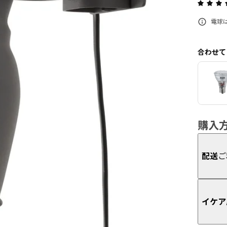
電球は
合わせて
購入
配送
ご
イケア