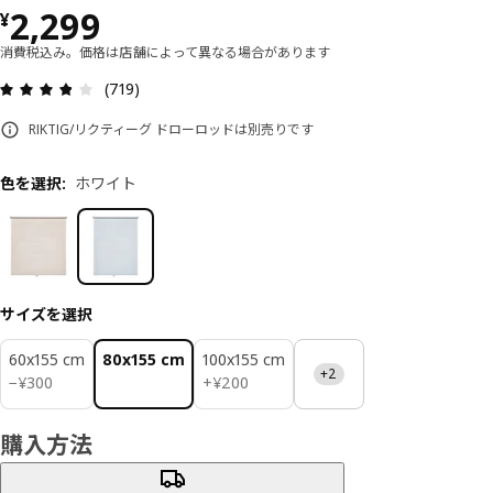
価格 ¥ 2299
2,299
¥
消費税込み。価格は店舗によって異なる場合があります
レビュー: 3.8 5 星の数 総レビュー: 719
(719)
RIKTIG/リクティーグ ドローロッドは別売りです
色を選択
:
ホワイト
サイズを選択
60x155 cm
80x155 cm
100x155 cm
+2
¥ 300
¥ 200
−
¥
300
+
¥
200
購入方法