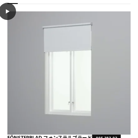
play
FÖNSTERBLAD フォンステルブラード 遮光ロールスクリーン, ホワイト,
FÖNSTERBLAD フォンステルブラード