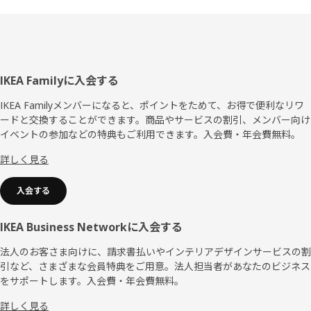
フ
IKEA Familyに入会する
ッ
IKEA Familyメンバーになると、ポイントをためて、お得で便利なリワ
ードと交換することができます。商品やサービスの割引、メンバー向け
タ
イベントの参加などの特典もご利用できます。入会費・年会費無料。
ー
詳しく見る
入会する
IKEA Business Networkに入会する
法人のお客さま向けに、請求書払いやインテリアデザインサービスの割
引など、さまざまな会員特典をご用意。法人担当者があなたのビジネス
をサポートします。入会費・年会費無料。
詳しく見る