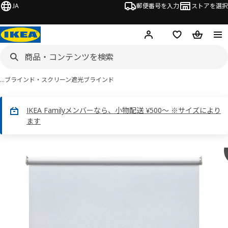
JA
郵便番号を入力
ストアを選択
ログイン・新規入会
欲しいものリスト
カート
…
ブラインド・スクリーン
遮光ブラインド
IKEA Familyメンバーなら、小物配送 ¥500～ ※サイズにより
ます
 FÖNSTERBLAD フォンステルブラード画像
スキップ