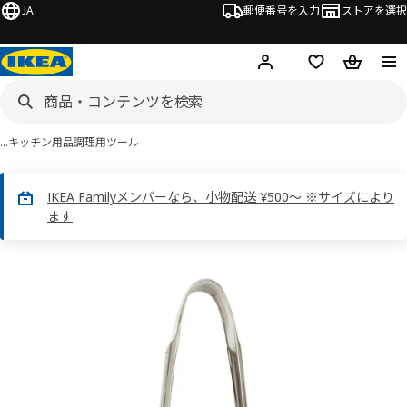
JA
郵便番号を入力
ストアを選択
ログイン・新規入会
欲しいものリスト
カート
…
キッチン用品
調理用ツール
IKEA Familyメンバーなら、小物配送 ¥500～ ※サイズにより
ます
 FINMAT フィンマート画像
スキップ