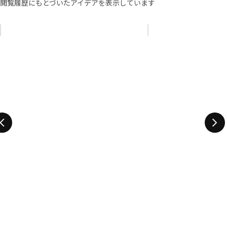
閲覧履歴にもとづいたアイデアを表示しています
リストをスキップ