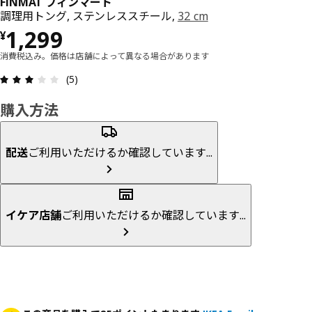
FINMAT フィンマート
調理用トング, ステンレススチール,
32 cm
価格 ¥ 1299
1,299
¥
消費税込み。価格は店舗によって異なる場合があります
レビュー: 3 5 星の数 総レビュー: 5
(5)
購入方法
配送
ご利用いただけるか確認しています...
イケア店舗
ご利用いただけるか確認しています...