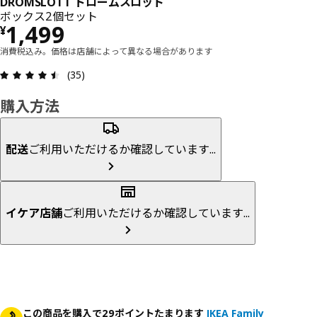
DRÖMSLOTT ドロームスロット
ボックス2個セット
価格 ¥ 1499
1,499
¥
消費税込み。価格は店舗によって異なる場合があります
レビュー: 4.5 5 星の数 総レビュー: 35
(35)
購入方法
配送
ご利用いただけるか確認しています...
イケア店舗
ご利用いただけるか確認しています...
この商品を購入で29ポイントたまります
IKEA Family