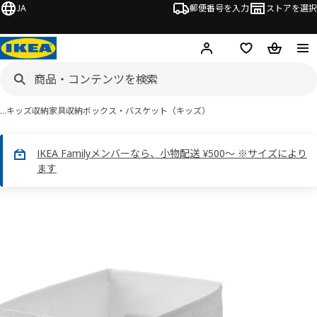
JA
郵便番号を入力
ストアを選択
ログイン・新規入会
欲しいものリスト
カート
…
キッズ収納家具
収納ボックス・バスケット（キッズ）
IKEA Familyメンバーなら、小物配送 ¥500～ ※サイズにより
ます
 DRÖMSLOTT ドロームスロット画像
スキップ