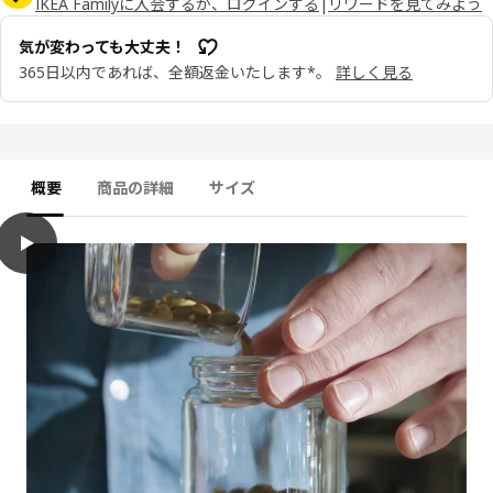
IKEA Familyに入会するか、ログインする
|
リワードを見てみよう
気が変わっても大丈夫！
365日以内であれば、全額返金いたします*。
詳しく見る
概要
商品の詳細
サイズ
play
CITRONHAJ シトロンハイ スパイス瓶, クリアガラス/ステンレススチー