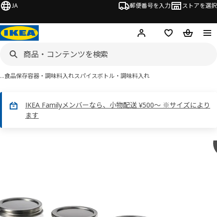
JA
郵便番号を入力
ストアを選択
ログイン・新規入会
欲しいものリスト
カート
…
食品保存容器・調味料入れ
スパイスボトル・調味料入れ
IKEA Familyメンバーなら、小物配送 ¥500～ ※サイズにより
ます
CITRONHAJ シトロンハイ画像
スキップ