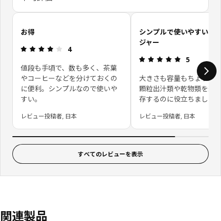
お客さまレビューをスキップ
お得
シンプルで使いやすいス
ジャー
レビュー: 4 5 星の数
4
レビュー: 5 
5
値段も手頃で、数も多く、茶葉
やコーヒーなどを分けておくの
大きさも容量もちょうど
に便利。シンプルなので使いや
顆粒出汁類や乾物類を綺
すい。
存するのに役立ちました
レビュー投稿者, 日本
レビュー投稿者, 日本
すべてのレビューを表示
関連製品