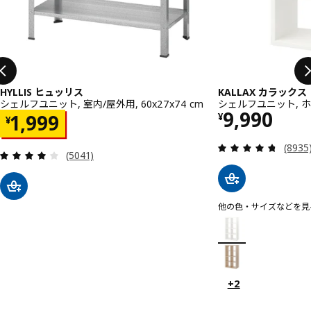
HYLLIS ヒュッリス
KALLAX カラックス
シェルフユニット, 室内/屋外用, 60x27x74 cm
シェルフユニット, ホワイ
価格 ¥ 999
9,990
価格 ¥ 1999
¥
1,999
¥
レビュー
(8935
レビュー: 4.1 から 5 星です。 総レビュー数:
(5041)
他の色・サイズなどを見
KALLAX カラックス
オプション: KALLAX
オプション: KALLA
+2