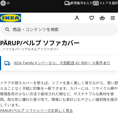
JA
郵便番号を入力
ストアを選択
ログイン・新規入会
欲しいものリスト
カート
PÄRUP/ペルプ ソファカバー
…
ソファ＆パーソナルチェア
ソファカバー
IKEA Familyメンバーなら、大型配送 ¥2,900～ ※条件あり
イケアの替えカバーを使えば、ソファを長く美しく保ちながら、買い替
えることなく手軽に印象を一新できます。カバーには、リサイクル綿や
環境負荷の少ない方法で栽培された綿など、サステナブルな素材を使
用。耐久性に優れた張り地で、環境にも家計にもやさしい選択肢を提示
しています。
PÄRUP/ペルプ ソファシリーズを詳しく見る