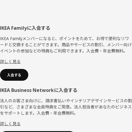
フ
IKEA Familyに入会する
ッ
IKEA Familyメンバーになると、ポイントをためて、お得で便利なリワ
ードと交換することができます。商品やサービスの割引、メンバー向け
タ
イベントの参加などの特典もご利用できます。入会費・年会費無料。
ー
詳しく見る
入会する
IKEA Business Networkに入会する
法人のお客さま向けに、請求書払いやインテリアデザインサービスの割
引など、さまざまな会員特典をご用意。法人担当者があなたのビジネス
をサポートします。入会費・年会費無料。
詳しく見る