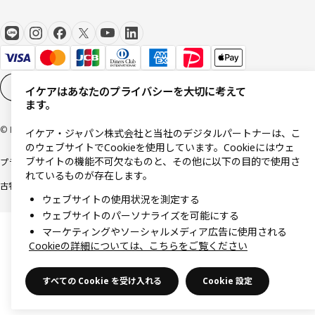
Cookieの設定
JA
イケアはあなたのプライバシーを大切に考えて
ます。
© Inter IKEA Systems B.V 1999-2026
イケア・ジャパン株式会社と当社のデジタルパートナーは、こ
のウェブサイトでCookieを使用しています。Cookieにはウェ
ブサイトの機能不可欠なものと、その他に以下の目的で使用さ
プライバシーポリシー
利用規約
Cookieポリシー
特定商取引法に基づく表記
れているものが存在します。
古物営業法に基づく表記
ウェブサイトの使用状況を測定する
ウェブサイトのパーソナライズを可能にする
マーケティングやソーシャルメディア広告に使用される
Cookieの詳細については、こちらをご覧ください
すべての Cookie を受け入れる
Cookie 設定