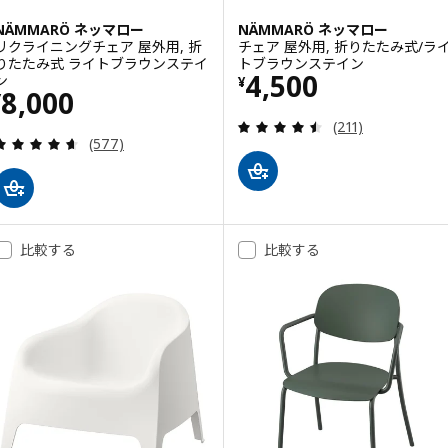
NÄMMARÖ ネッマロー
NÄMMARÖ ネッマロー
リクライニングチェア 屋外用, 折
チェア 屋外用, 折りたたみ式/ラ
りたたみ式 ライトブラウンステイ
トブラウンステイン
価格 ¥ 4500
4,500
ン
¥
価格 ¥ 8000
8,000
¥
レビュー: 4.5 
(211)
レビュー: 4.6 から 5 星です。 総レビュー数:
(577)
比較する
比較する