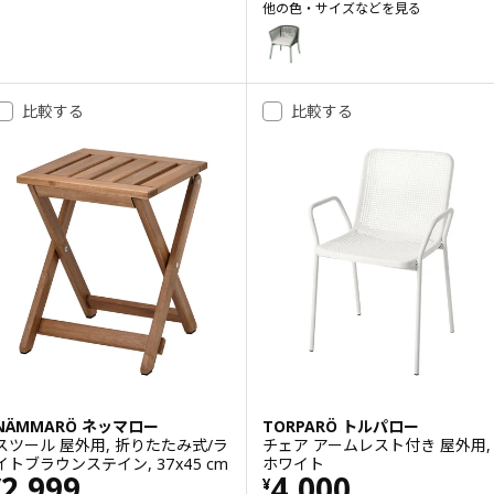
他の色・サイズなどを見る
SEGERÖN セーゲローン
オプション: SEGERÖN セー
比較する
比較する
NÄMMARÖ ネッマロー
TORPARÖ トルパロー
スツール 屋外用, 折りたたみ式/ラ
チェア アームレスト付き 屋外用,
イトブラウンステイン, 37x45 cm
ホワイト
価格 ¥ 2999
価格 ¥ 4000
2,999
4,000
¥
¥