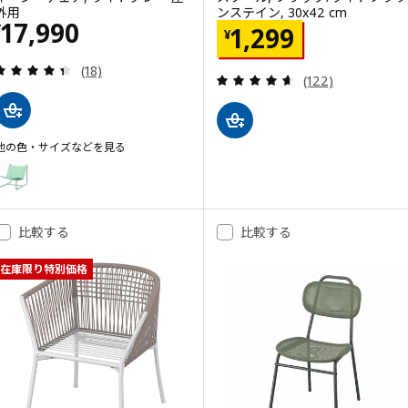
外用
ンステイン, 30x42 cm
価格 ¥ 17990
17,990
価格 ¥ 1299
¥
1,299
¥
レビュー: 4.4 から 5 星です。 総レビュー数:
(18)
レビュー: 4.6 
(122)
他の色・サイズなどを見る
SKOGSÖN スコグソーン
オプション: SKOGSÖN スコグソーン, イージーチェア, ライトグリーン
比較する
比較する
在庫限り特別価格