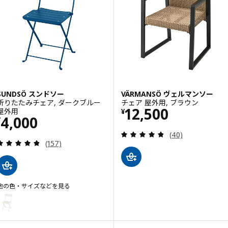
SUNDSÖ スンドソー
VÄRMANSÖ ヴェルマンソー
折りたたみチェア, ダークブルー
チェア 屋外用, ブラウン
価格 ¥ 12500
12,500
屋外用
¥
価格 ¥ 4000
4,000
¥
レビュー: 4.8 
(40)
レビュー: 4.8 から 5 星です。 総レビュー数:
(157)
他の色・サイズなどを見る
SUNDSÖ スンドソー
オプション: SUNDSÖ スンドソー, 折りたたみチェア, オフホワイト 屋
オプション: SUNDSÖ スンドソー, 折りたたみチェア, ライトグリーン 