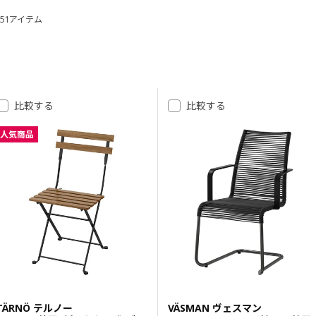
51アイテム
並べ替えとフィルター
結果へスキップ
結果リスト
比較する
比較する
人気商品
TÄRNÖ テルノー
VÄSMAN ヴェスマン