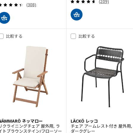
レビュー: 4.6 
(209)
レビュー: 4.4 から 5 星です。 総レビュー数:
(308)
比較する
比較する
NÄMMARÖ ネッマロー
LÄCKÖ レッコ
リクライニングチェア 屋外用, ラ
チェア アームレスト付き 屋外用,
イトブラウンステイン/フローソー
ダークグレー