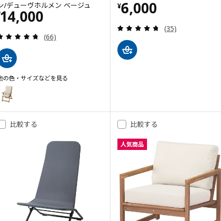
価格 ¥ 6000
6,000
ン/デューヴホルメン ベージュ
¥
価格 ¥ 14000
14,000
¥
レビュー: 4.7 
(35)
レビュー: 4.7 から 5 星です。 総レビュー数:
(66)
他の色・サイズなどを見る
NÄMMARÖ ネッマロー
オプション: NÄMMARÖ ネッマロー, リクライニングチェア 屋外用,
比較する
比較する
人気商品