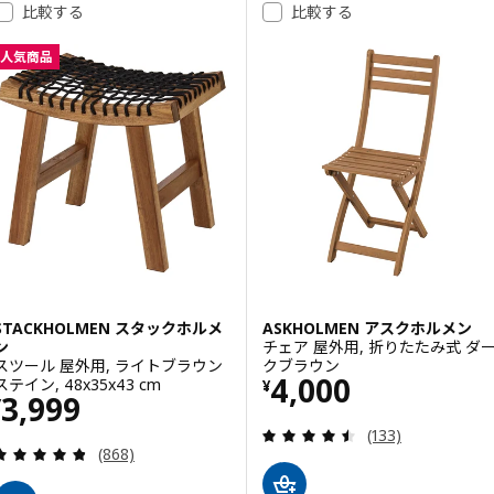
比較する
比較する
オプション: SUNDSÖ スンドソー, 折りたたみチェア, ブライトオレンジ
人気商品
オプション: SUNDSÖ スンドソー, 折りたたみチェア, ブライトイエロー
オプション: SUNDSÖ スンドソー, 折りたたみチェア, チャコール 屋外用
オプション: SUNDSÖ スンドソー, 折りたたみチェア, ブライトレッド 
STACKHOLMEN スタックホルメ
ASKHOLMEN アスクホルメン
ン
チェア 屋外用, 折りたたみ式 ダ
スツール 屋外用, ライトブラウン
クブラウン
価格 ¥ 4000
4,000
ステイン, 48x35x43 cm
¥
価格 ¥ 3999
3,999
¥
レビュー: 4.5 
(133)
レビュー: 4.8 から 5 星です。 総レビュー数:
(868)