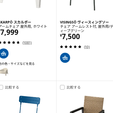
SKARPÖ スカルポー
VISINGSÖ ヴィースィングソー
アームチェア 屋外用, ホワイト
チェア アームレスト付, 屋外用/
価格 ¥ 7999
7,999
ィープグリーン
¥
価格 ¥ 7500
7,500
¥
レビュー: 4.7 から 5 星です。 総レビュー数:
(1081)
レビュー: 4.9 
(10)
他の色・サイズなどを見る
SKARPÖ スカルポー
オプション: SKARPÖ スカルポー, アームチェア 屋外用, ベージュ
比較する
比較する