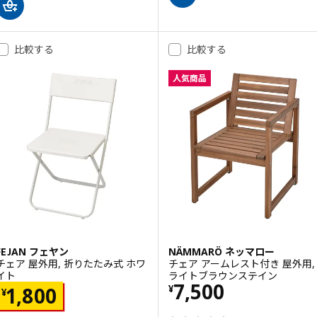
比較する
比較する
人気商品
FEJAN フェヤン
NÄMMARÖ ネッマロー
チェア 屋外用, 折りたたみ式 ホワ
チェア アームレスト付き 屋外用,
イト
ライトブラウンステイン
価格 ¥ 7500
7,500
価格 ¥ 1800
¥
1,800
¥