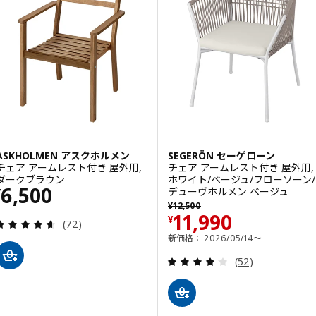
ASKHOLMEN アスクホルメン
SEGERÖN セーゲローン
チェア アームレスト付き 屋外用,
チェア アームレスト付き 屋外用,
ダークブラウン
ホワイト/ベージュ/フローソーン/
価格 ¥ 6500
6,500
デューヴホルメン ベージュ
¥
以前の価格 ¥ 12500
¥
12,500
価格 ¥ 11990
11,990
¥
レビュー: 4.6 から 5 星です。 総レビュー数:
(72)
新価格： 2026/05/14～
レビュー: 4.2 
(52)