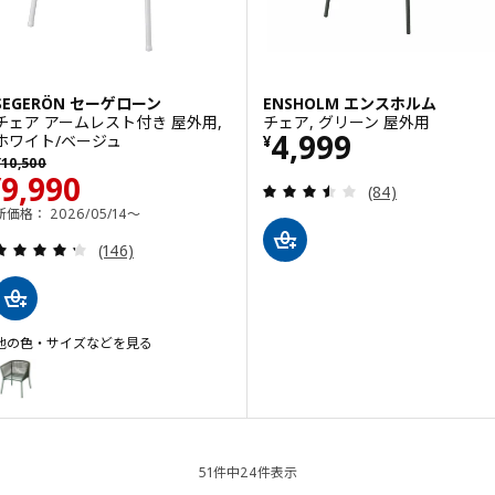
SEGERÖN セーゲローン
ENSHOLM エンスホルム
チェア アームレスト付き 屋外用,
チェア, グリーン 屋外用
価格 ¥ 4999
4,999
ホワイト/ベージュ
¥
以前の価格 ¥ 10500
¥
10,500
価格 ¥ 9990
9,990
¥
レビュー: 3.5 
(84)
新価格： 2026/05/14～
レビュー: 4.3 から 5 星です。 総レビュー数:
(146)
他の色・サイズなどを見る
SEGERÖN セーゲローン
オプション: SEGERÖN セーゲローン, チェア アームレスト付き 屋外用
51件中24件表示