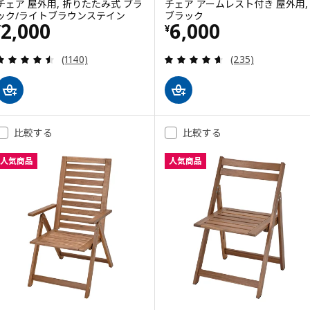
チェア 屋外用, 折りたたみ式 ブラ
チェア アームレスト付き 屋外用,
ック/ライトブラウンステイン
ブラック
価格 ¥ 2000
価格 ¥ 6000
2,000
6,000
¥
¥
レビュー: 4.5 から 5 星です。 総レビュー数:
レビュー: 4.6 
(1140)
(235)
比較する
比較する
人気商品
人気商品