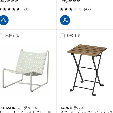
レビュー: 4.8 から 5 星です。 総レビュー数:
レビュー: 3.3 
(713)
(47)
比較する
比較する
SKOGSÖN スコグソーン
TÄRNÖ テルノー
イージーチェア, ライトグレー 屋
スツール, ブラック/ライトブラウ