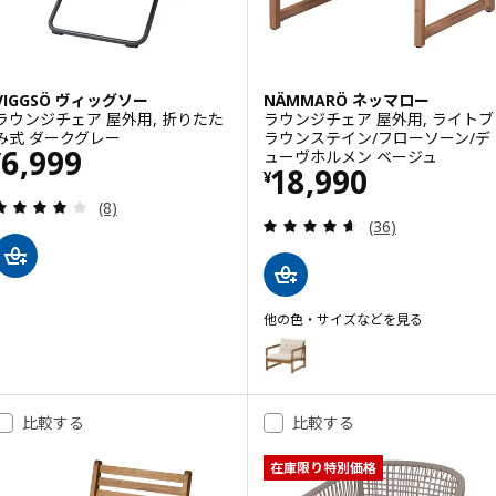
VIGGSÖ ヴィッグソー
NÄMMARÖ ネッマロー
ラウンジチェア 屋外用, 折りたた
ラウンジチェア 屋外用, ライトブ
み式 ダークグレー
ラウンステイン/フローソーン/デ
価格 ¥ 6999
6,999
ューヴホルメン ベージュ
¥
価格 ¥ 18990
18,990
¥
レビュー: 4.1 から 5 星です。 総レビュー数:
(8)
レビュー: 4.6 
(36)
他の色・サイズなどを見る
NÄMMARÖ ネッマロー
オプション: NÄMMARÖ ネッ
比較する
比較する
在庫限り特別価格