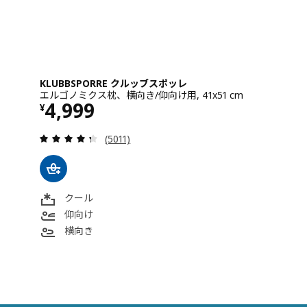
KLUBBSPORRE クルッブスポッレ
エルゴノミクス枕、横向き/仰向け用, 41x51 cm
価格 ¥ 4999
4,999
¥
レビュー: 4.3 から 5 星です。 総レビュー数
(5011)
クール
仰向け
横向き