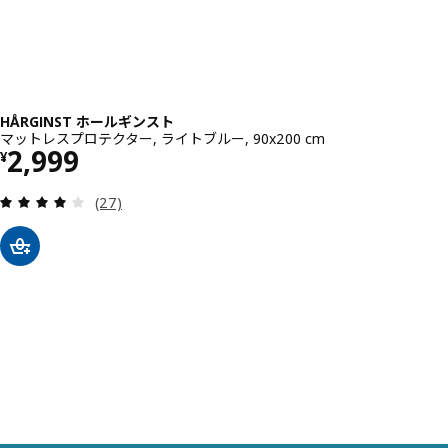
HÅRGINST ホールギンスト
マットレスプロテクター, ライトブルー, 90x200 cm
価格 ¥ 2999
2,999
¥
レビュー: 4.1 から 5 星です。 総レビュー数:
(27)