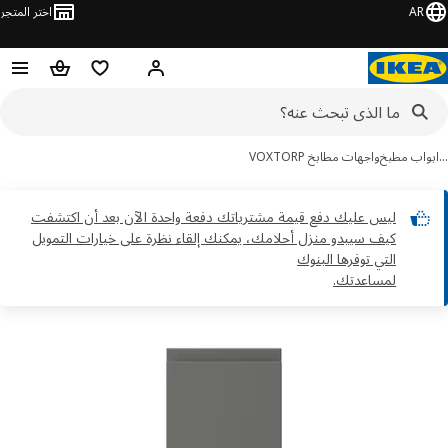
AR
اختر المتجر
مرحباً! تسجيل الدخول
قائمه التسوق
حقيبة تسوق
واب مطبخ
واجهات مطابخ VOXTORP
ليس عليك دفع قيمة مشترياتك دفعة واحدة الآن بعد أن اكتشفت
كيف سيبدو منزل أحلامك، يمكنك إلقاء نظرة على خيارات التمويل
التي توفرها البنوك
لمساعدتك.
ور