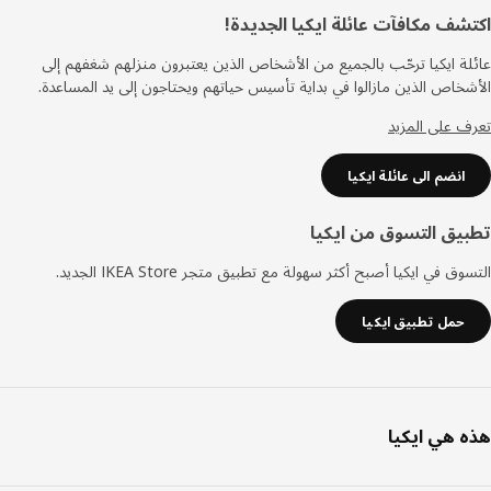
ييل
شف مكافآت عائلة ايكيا الجديدة!
ة ايكيا ترحّب بالجميع من الأشخاص الذين يعتبرون منزلهم شغفهم إلى
خاص الذين مازالوا في بداية تأسيس حياتهم ويحتاجون إلى يد المساعدة.
 على المزيد
انضم الى عائلة ايكيا
يق التسوق من ايكيا
ق في ايكيا أصبح أكثر سهولة مع تطبيق متجر IKEA Store الجديد.
حمل تطبيق ايكيا
 هي ايكيا