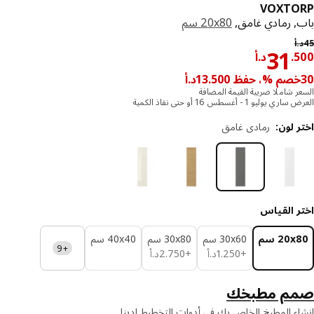
VOXTO
, رمادي غامق,
‎20x80 سم‏
السعر السابق د.أ 45
أ
د.أ 31.500
31
.
د.أ
ر شاملا ضريبة القيمة المضافة
يوليو 1 - أغسطس 16 أو حتى نفاذ الكمية
 لون
:
رمادي غامق
ر القياس
‎20 سم‏
‎30x60 سم‏
‎30x80 سم‏
‎40x40 سم‏
+9
د.أ 1.250
د.أ 2.750
+
250
.
1
د.أ
+
750
.
2
د.أ
م مطبخك
ء المطبخ الخاص بك في أدوات التخطيط لدينا