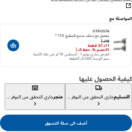
واصلة مع
UTRUSTA
مفصل مع مخمّد مدمج للمطبخ, 110 °
السعر السابق د.أ 16
16
د.أ
د.أ 11/2 قطعة
11
د.أ
/2 قطعة
أضف الى سلة
31خصم %، حفظ ‭5‬د.أ
العرض ساري يوليو 1 - أغسطس 16 أو حتى نفاذ الكمية
سعر الوحدة: ‭5.500‬د.أ/قطعة
ية الحصول عليها
تسليم
جاري التحقق من التوفر ...
متجر
جاري التحقق من التوفر ...
أضف الى سلة التسوق