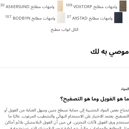
30
109
واجهات مطابخ VOXTORP
واجهات مطابخ ASKERSUND
107
37
واجهات مطابخ AXSTAD
واجهات مطابخ BODBYN
الكل ابواب مطبخ
صي به لك
د
هو الفويل وما هو التصفيح؟
ج بعض المواد الخشبية إلى حماية بسطح متين وسهل العناية من الفويل أو
فيح. يعتمد الاختيار على الاستخدام النهائي والتشطيب المرغوب. غالبًا ما
دم ورق الفويل لأثاث التخزين، في حين أن الفويل البلاستيكي يلائم أماكن
المطابخ والحمامات. حالياً، يتم إعادة تدوير البلاستيك الذي نستخدمه في