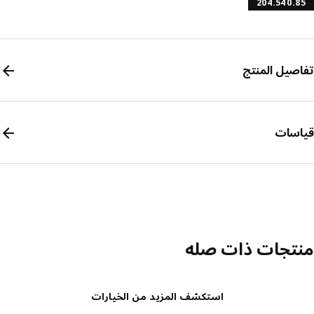
204.540.
صيل المنتج
سات
تجات ذات صله
استكشف المزيد من الخيارات