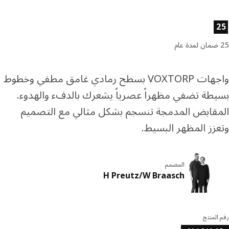
ئص المنتج
واجهات VOXTORP بسطح رمادي غامق مطفي وخطوط
طة تضفي مظهراً عصرياً يشعرك بالدفء والهدوء.
قابض المدمجة تنسجم بشكل مثالي مع التصميم
زز المظهر البسيط.
المصمم
H Preutz/W Braasch
المنتج