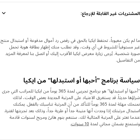
المشتريات غير القابلة للإرجاع:
ما لم يكن معيوباً، تحتفظ ايكيا بالحق في رفض رد أموال مدفوعة أو استبدال منتج
غير مستوفياً للشروط في أي وقت، وقد نطلب منك إظهار بطاقة هوية تحمل
صورة شخصية. يُرجى زيارة معرض ايكيا الأقرب إليك أو اتصل بنا لمعرفة المزيد
من التفاصيل.
سياسة برنامج "أحبها أو استبدلها" من ايكيا
"أحبها أو استبدلها" هو برنامج تجريبي لمدة 365 يوماً من ايكيا للمراتب التي جرى
شراؤها حديثاً. ​قد يستغرق الاعتياد على المرتبة الجديدة بعض الوقت، لذلك
نمنحك مهلة لمدة 365 يوماً للتأكد من أن المرتبة تناسبك بالفعل. يمكنك
استبدال مرتبتك إذا وجدت أنها متينة جداً أو طرية جداً، وذلك بعد تجربتها لفترة.
عندما تعثر على المرتبة المثالية لك، ستنعم بنوم هانئ ومريح لسنوات قادمة
وتستمتع بضمان مجاني لمدة
10 سنوات
.