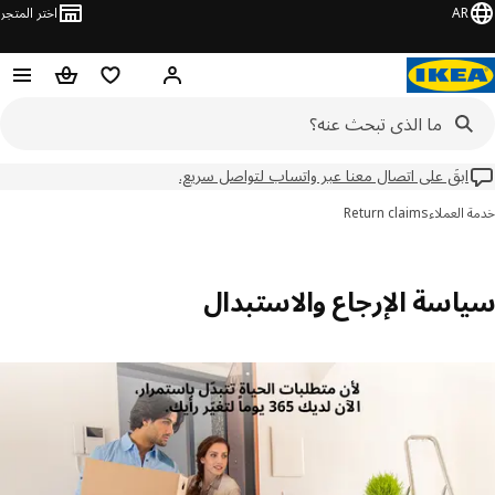
AR
اختر المتجر
مرحباً! تسجيل الدخول
قائمه التسوق
حقيبة تسو
ابقَ على اتصال معنا عبر واتساب لتواصل سريع.
خدمة العملاء
Return claims
سياسة الإرجاع والاستبدال