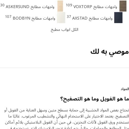
30
109
واجهات مطابخ VOXTORP
واجهات مطابخ ASKERSUND
107
37
واجهات مطابخ AXSTAD
واجهات مطابخ BODBYN
الكل ابواب مطبخ
صي به لك
د
هو الفويل وما هو التصفيح؟
ج بعض المواد الخشبية إلى حماية بسطح متين وسهل العناية من الفويل أو
فيح. يعتمد الاختيار على الاستخدام النهائي والتشطيب المرغوب. غالبًا ما
دم ورق الفويل لأثاث التخزين، في حين أن الفويل البلاستيكي يلائم أماكن
المطابخ والحمامات. حالياً، يتم إعادة تدوير البلاستيك الذي نستخدمه في