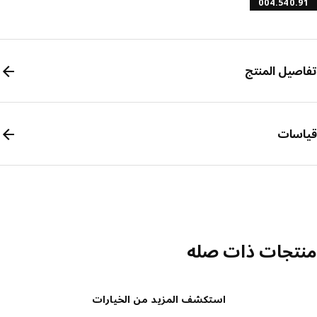
004.540.
صيل المنتج
سات
تجات ذات صله
استكشف المزيد من الخيارات