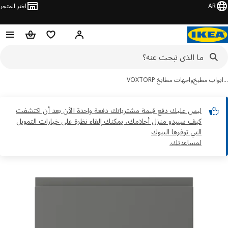
AR
اختر المتجر
مرحباً! تسجيل الدخول
قائمه التسوق
حقيبة تسوق
واب مطبخ
واجهات مطابخ VOXTORP
ليس عليك دفع قيمة مشترياتك دفعة واحدة الآن بعد أن اكتشفت
كيف سيبدو منزل أحلامك، يمكنك إلقاء نظرة على خيارات التمويل
التي توفرها البنوك
لمساعدتك.
ور