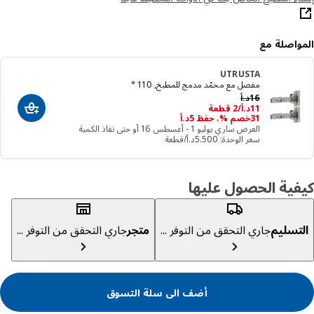
واصلة مع
UTRUSTA
مفصل مع مخمّد مدمج للمطبخ, 110 °
السعر السابق د.أ 16
16
د.أ
د.أ 11/2 قطعة
11
د.أ
/2 قطعة
أضف الى سلة
31خصم %، حفظ ‭5‬د.أ
العرض ساري يوليو 1 - أغسطس 16 أو حتى نفاذ الكمية
سعر الوحدة: ‭5.500‬د.أ/قطعة
ية الحصول عليها
تسليم
جاري التحقق من التوفر ...
متجر
جاري التحقق من التوفر ...
أضف الى سلة التسوق