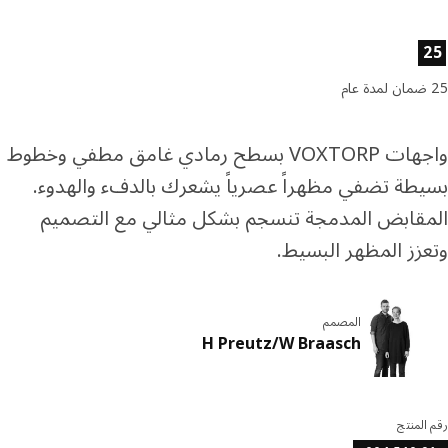
ئص المنتج
واجهات VOXTORP بسطح رمادي غامق مطفي وخطوط
طة تضفي مظهراً عصرياً يشعرك بالدفء والهدوء.
قابض المدمجة تنسجم بشكل مثالي مع التصميم
زز المظهر البسيط.
المصمم
H Preutz/W Braasch
المنتج