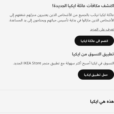
ييل
شف مكافآت عائلة ايكيا الجديدة!
ة ايكيا ترحّب بالجميع من الأشخاص الذين يعتبرون منزلهم شغفهم إلى
خاص الذين مازالوا في بداية تأسيس حياتهم ويحتاجون إلى يد المساعدة.
 على المزيد
انضم الى عائلة ايكيا
يق التسوق من ايكيا
ق في ايكيا أصبح أكثر سهولة مع تطبيق متجر IKEA Store الجديد.
حمل تطبيق ايكيا
 هي ايكيا