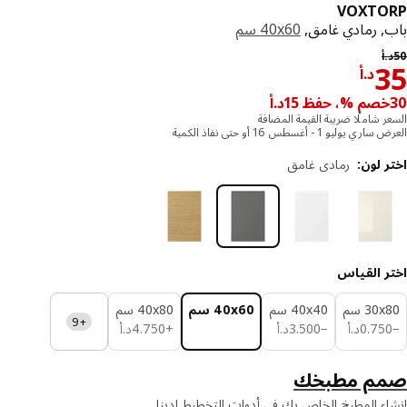
VOXTO
, رمادي غامق,
‎40x60 سم‏
السعر السابق د.أ 50
أ
د.أ 35
د.أ
ر شاملا ضريبة القيمة المضافة
يوليو 1 - أغسطس 16 أو حتى نفاذ الكمية
 لون
:
رمادي غامق
ر القياس
‎3 سم‏
‎40x40 سم‏
‎40x60 سم‏
‎40x80 سم‏
+9
د.أ 0.750
د.أ 3.500
د.أ 4.750
75
.
0
د.أ
−
500
.
3
د.أ
+
750
.
4
د.أ
م مطبخك
ء المطبخ الخاص بك في أدوات التخطيط لدينا