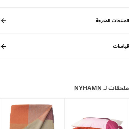
نتجات المدرجة
سات
ات لـ NYHAMN