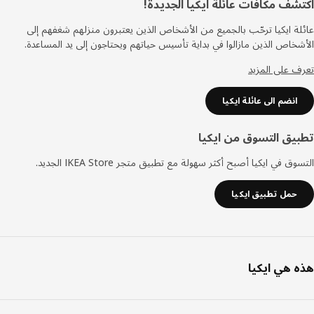
ييل
شف مكافآت عائلة ايكيا الجديدة!
ة ايكيا ترحّب بالجميع من الأشخاص الذين يعتبرون منزلهم شغفهم إلى
خاص الذين مازالوا في بداية تأسيس حياتهم ويحتاجون إلى يد المساعدة.
 على المزيد
انضم الى عائلة ايكيا
يق التسوق من ايكيا
ق في ايكيا أصبح أكثر سهولة مع تطبيق متجر IKEA Store الجديد.
حمل تطبيق ايكيا
 هي ايكيا