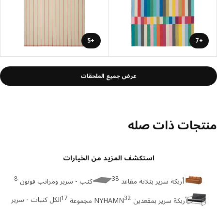
+5
+7
عرض جميع الملحقات
تجات ذات صله
استكشف المزيد من الخيارات
8
38
أريكة سرير بثلاثة مقاعد
كنب - سرير ومراتب فوتون
17
32
الكل كنبات - سرير
أريكة سرير بمقعدين
NYHAMN مجموعة