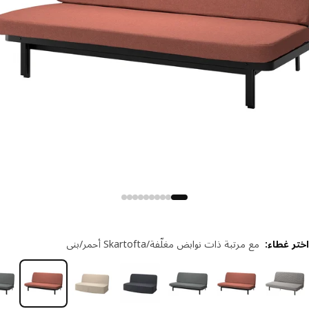
ر غطاء
:
مع مرتبة ذات نوابض مغلّفة/Skartofta أحمر/بني