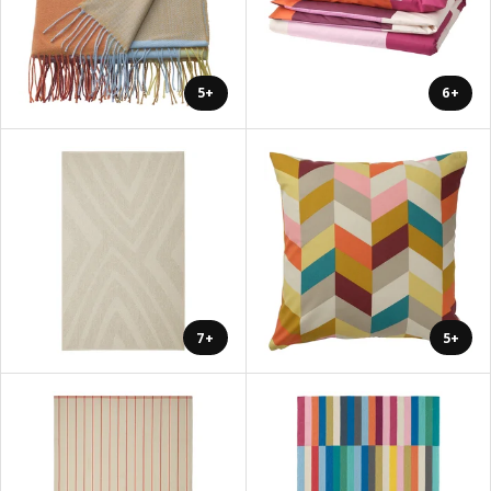
+5
+6
+7
+5