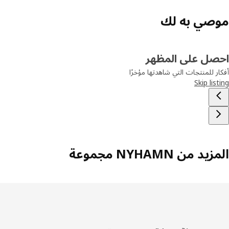
صي به لك
صل على المظهر
ر للمنتجات التي شاهدتها مؤخرًا
Skip lis
د من NYHAMN مجموعة