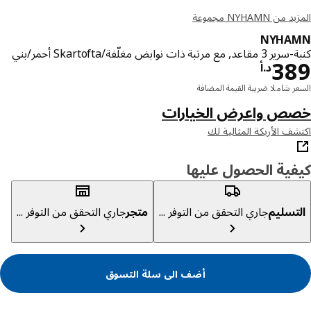
ن NYHAMN مجموعة
NYHA
ع مرتبة ذات نوابض مغلّفة/Skartofta أحمر/بني
د.أ 389
3
د.أ
ر شاملا ضريبة القيمة المضافة
ص واعرض الخيارات
ف الأريكة المثالية لك
ية الحصول عليها
تسليم
جاري التحقق من التوفر ...
متجر
جاري التحقق من التوفر ...
أضف الى سلة التسوق