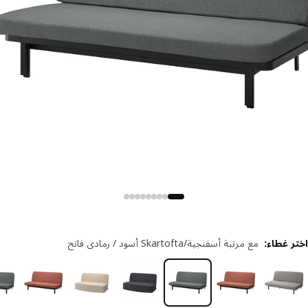
ر غطاء
:
مع مرتبة أسفنجية/Skartofta أسود / رمادي فاتح