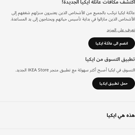
ييل
شف مكافآت عائلة ايكيا الجديدة!
ة ايكيا ترحّب بالجميع من الأشخاص الذين يعتبرون منزلهم شغفهم إلى
خاص الذين مازالوا في بداية تأسيس حياتهم ويحتاجون إلى يد المساعدة.
 على المزيد
انضم الى عائلة ايكيا
يق التسوق من ايكيا
ق في ايكيا أصبح أكثر سهولة مع تطبيق متجر IKEA Store الجديد.
حمل تطبيق ايكيا
 هي ايكيا