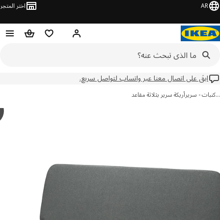
AR
اختر المتجر
مرحباً! تسجيل الدخول
قائمه التسوق
حقيبة تسوق
ابقَ على اتصال معنا عبر واتساب لتواصل سريع.
ات - سرير
أريكة سرير بثلاثة مقاعد
y
MN
ور