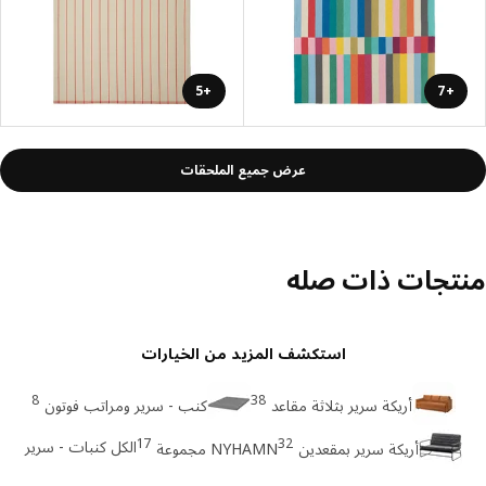
+5
+7
عرض جميع الملحقات
تجات ذات صله
استكشف المزيد من الخيارات
8
38
أريكة سرير بثلاثة مقاعد
كنب - سرير ومراتب فوتون
17
32
الكل كنبات - سرير
أريكة سرير بمقعدين
NYHAMN مجموعة