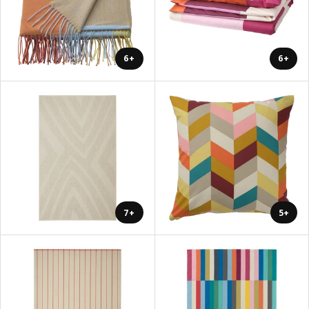
+6
+6
+7
+5