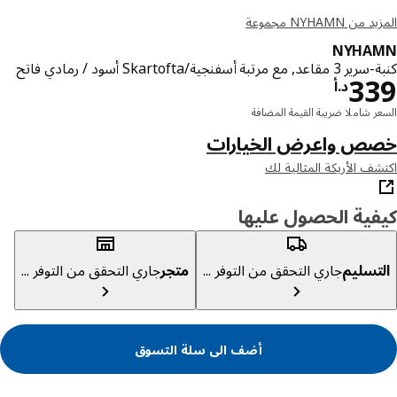
ن NYHAMN مجموعة
NYHA
ع مرتبة أسفنجية/Skartofta أسود / رمادي فاتح
د.أ 339
3
د.أ
ر شاملا ضريبة القيمة المضافة
ص واعرض الخيارات
ف الأريكة المثالية لك
ية الحصول عليها
تسليم
جاري التحقق من التوفر ...
متجر
جاري التحقق من التوفر ...
أضف الى سلة التسوق