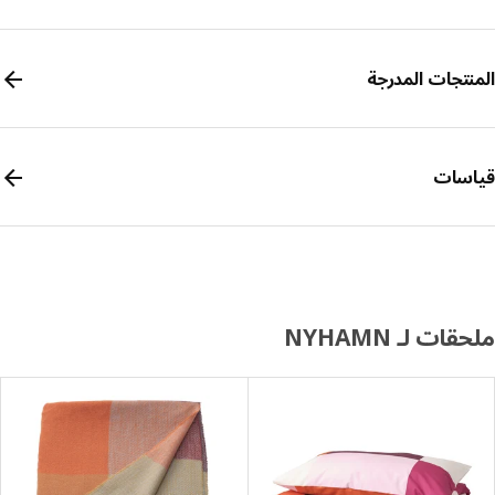
نتجات المدرجة
سات
ات لـ NYHAMN