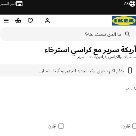
AR
اختر المتجر
مرحباً! تسجيل الدخول
قائمه التسوق
حقيبة تسوق
يكة سرير مع كراسي استرخاء
نبات والكراسي بذراعين
كنبات - سرير
نقدّم لكم تطبيق ايكيا الجديد لتجهيز وتأثيث المنازل
رز والتصنيف
 إلى النتائج
مة النتائج
قارن
قارن