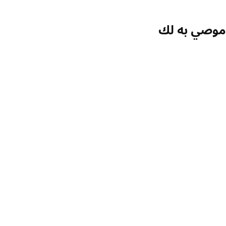
صي به لك