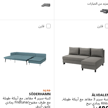
BÅRSLÖV
 من الخيارات
FRI
الخيار: FRIHETEN, كنبة-سرير زاوية مع تخزين, Skiftebo رمادي غامق
الخيار: FRIHETEN, كنبة-سرير زاوية مع تخزين, Faringe رمادي فاتح
قارن
قارن
الخيار: FRIHETEN, كنبة-سرير زاوية مع تخزين, Bomstad أسود
جديد
SÖDERHAMN
ÄLVDA
كنبة-سرير 4 مقاعد, مع أريكة طويلة
كنبة سرير 3 مقاعد مع أريكة طويلة,
مع طرف مفتوح/Fridtuna رمادي
بيج
غامق-أزرق
د.أ