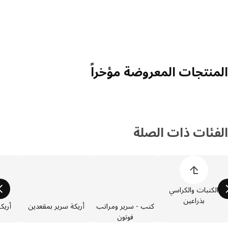
منتجات المعروضة مؤخراً
فئات ذات الصلة
 قائمة أصناف المنتجات
لكنبات والكراسي
بذراعين
كنب - سرير ومراتب
أريكة سرير بمقعدين
أريكة سر
فوتون
مق