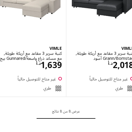
الخيار: SÖDERHAMN, كنبة-سرير 4 مقاعد, مع أريكة طويلة/Kelinge أزرق غامق
VIMLE
V
كنبة سرير 3 مقاعد مع أريكة طويلة,
كنبة سرير 3 مقاعد مع أريكة طويلة,
Grann/Bo أسود
مع مساند ذراع واسعة/Gunnared بيج
السعر د.أ 2018
السعر د.أ 1639
1,639
2,0
د.أ
د.أ
ر متاح للتوصيل حالياً
غير متاح للتوصيل حالياً
طري
طري
عرض 8 من 8 نتائج