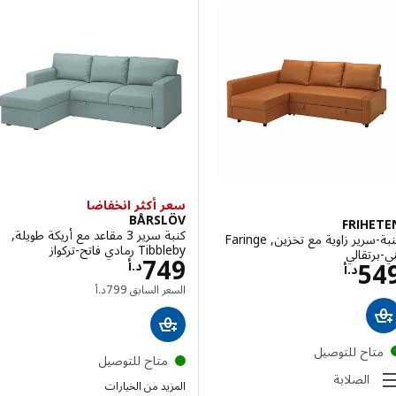
سعر أكثر انخفاضا
BÅRSLÖV
FRIH
كنبة سرير 3 مقاعد مع أريكة طويلة,
كنبة-سرير زاوية مع تخزين, Faringe
Tibbleby رمادي فاتح-تركواز
رتقالي
السعر د.أ 749
749
السعر د.أ 549
5
د.أ
د.أ
السعر السابق د.أ 799
السعر السابق
799
د.أ
تاح للتوصيل
متاح للتوصيل
الصلابة
المزيد من الخيارات