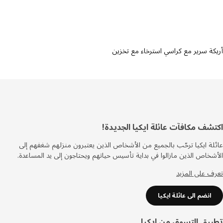
ة سرير مع كراسي استرخاء مع تخزين
ييل
شف مكافآت عائلة ايكيا الجديدة!
ة ايكيا ترحّب بالجميع من الأشخاص الذين يعتبرون منزلهم شغفهم إلى
خاص الذين مازالوا في بداية تأسيس حياتهم ويحتاجون إلى يد المساعدة.
 على المزيد
انضم الى عائلة ايكيا
يق التسوق من ايكيا