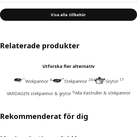
Visa alla tillbehör
Relaterade produkter
Utforska fler alternativ
4
26
17
Wokpannor
Stekpannor
Grytor
6
Alla Kastruller & stekpannor
VARDAGEN stekpannor & grytor
Rekommenderat för dig