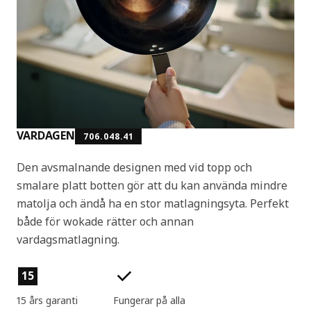
VARDAGEN
706.048.41
Den avsmalnande designen med vid topp och
smalare platt botten gör att du kan använda mindre
matolja och ändå ha en stor matlagningsyta. Perfekt
både för wokade rätter och annan
vardagsmatlagning.
Produktens egenskaper
15
15 års garanti
Fungerar på alla