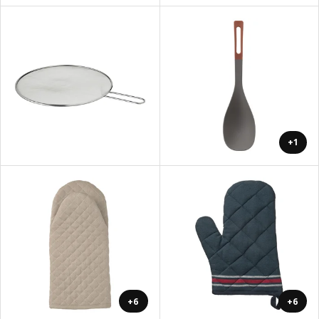
+1
+6
+6