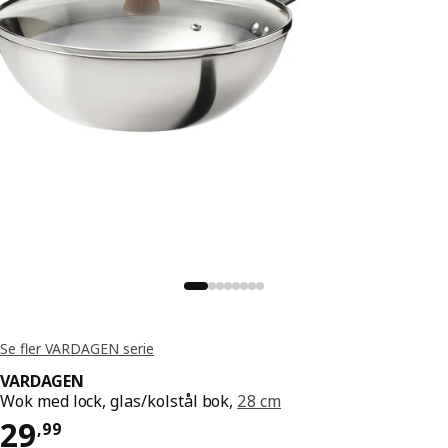
Se fler VARDAGEN serie
VARDAGEN
Wok med lock, glas/kolstål bok,
28 cm
Pris 29,99
29
,
99