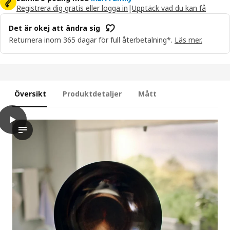
Registrera dig gratis eller logga in
|
Upptäck vad du kan få
Det är okej att ändra sig
Returnera inom 365 dagar för full återbetalning*.
Läs mer.
Översikt
Produktdetaljer
Mått
play
VARDAGEN Wok med lock, glas/kolstål bok, 28 cm
Upptäck VARDAGEN wok med lock in action! Den här videon vis