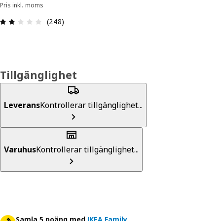
Pris inkl. moms
Recension: 2.2 / 5 stjärnor. Totalt antal recensio
(248)
Tillgänglighet
Leverans
Kontrollerar tillgänglighet...
Varuhus
Kontrollerar tillgänglighet...
Samla 5 poäng med
IKEA Family