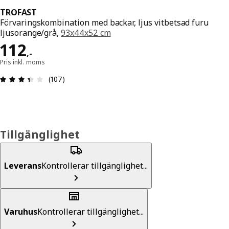
TROFAST
Förvaringskombination med backar, ljus vitbetsad furu
ljusorange/grå,
93x44x52 cm
Pris 112,-
112
,
-
Pris inkl. moms
Recension: 3.4 / 5 stjärnor. Totalt antal recensio
(107)
Tillgänglighet
Leverans
Kontrollerar tillgänglighet...
Varuhus
Kontrollerar tillgänglighet...