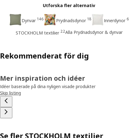
Utforska fler alternativ
146
18
6
Dynvar
Prydnadsdynor
Innerdynor
22
Alla Prydnadsdynor & dynvar
STOCKHOLM textilier
Rekommenderat för dig
Mer inspiration och idéer
Idéer baserade på dina nyligen visade produkter
Skip listing
Se fler STOCKHOLM textilier