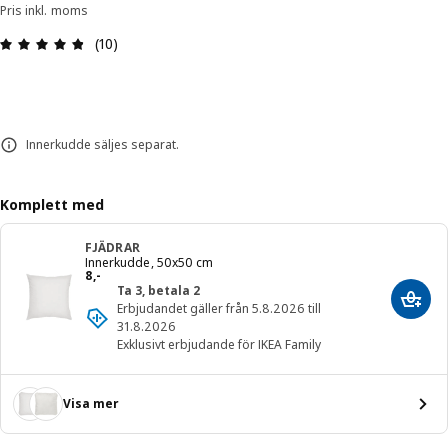
Pris inkl. moms
Recension: 4.8 / 5 stjärnor. Totalt antal recension
(10)
Innerkudde säljes separat.
Komplett med
FJÄDRAR
Innerkudde, 50x50 cm
Pris 8,-
8
,
-
Ta 3, betala 2
Lägg 
Erbjudandet gäller från 5.8.2026 till
31.8.2026
Exklusivt erbjudande för IKEA Family
Visa mer