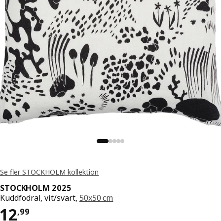
Se fler STOCKHOLM kollektion
STOCKHOLM 2025
Kuddfodral, vit/svart,
50x50 cm
Pris 12,99
12
,
99