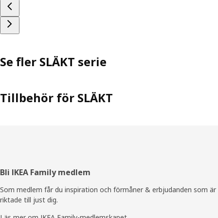
Se fler SLÄKT serie
Tillbehör för SLÄKT
Sidfot
Bli IKEA Family medlem
Som medlem får du inspiration och förmåner & erbjudanden som är
riktade till just dig.
Läs mer om IKEA Family-medlemskapet