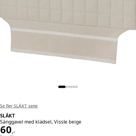
Se fler SLÄKT serie
SLÄKT
Sänggavel med klädsel, Vissle beige
Pris 60,-
60
,
-