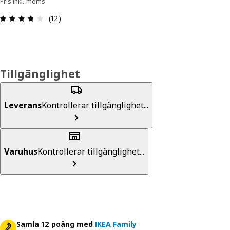
Pris inkl. moms
Recension: 3.7 / 5 stjärnor. Totalt antal recensio
(12)
Tillgänglighet
Leverans
Kontrollerar tillgänglighet...
Varuhus
Kontrollerar tillgänglighet...
Samla 12 poäng med
IKEA Family