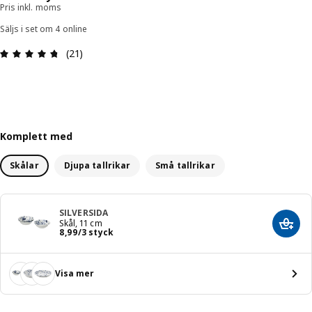
Pris inkl. moms
Säljs i set om 4 online
Recension: 4.7 / 5 stjärnor. Totalt antal recensio
(21)
Komplett med
Skålar
Djupa tallrikar
Små tallrikar
SILVERSIDA
Skål, 11 cm
Lägg 
Pris 8,99/3 styck
8
,
99
/3 styck
Visa mer