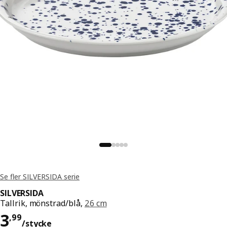
Se fler SILVERSIDA serie
SILVERSIDA
Tallrik, mönstrad/blå,
26 cm
Pris 3,99/stycke
3
,
99
/stycke