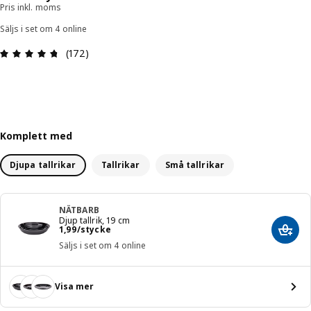
Pris inkl. moms
Säljs i set om 4 online
Recension: 4.7 / 5 stjärnor. Totalt antal recensio
(172)
Komplett med
Djupa tallrikar
Tallrikar
Små tallrikar
NÄTBARB
Djup tallrik, 19 cm
Pris 1,99/stycke
1
,
99
/stycke
Lägg 
Säljs i set om 4 online
Visa mer