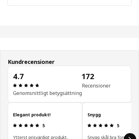
Kundrecensioner
4.7
172
Recension: 4.7 / 5 stjärnor. Totalt antal recensio
Recensioner
Genomsnittligt betygsättning
Hoppa över kundrecensioner
Elegant produkt!
Snygg
Recension: 5 / 5 stjärnor.
Recension: 5 
5
5
Ytterst prisvärdigt produkt,
Snygg skål bra form för