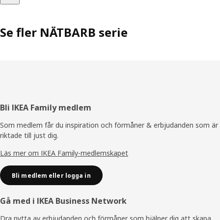
Se fler NÄTBARB serie
Sidfot
Bli IKEA Family medlem
Som medlem får du inspiration och förmåner & erbjudanden som är
riktade till just dig.
Läs mer om IKEA Family-medlemskapet
Bli medlem eller logga in
Gå med i IKEA Business Network
Dra nytta av erbjudanden och förmåner som hjälper dig att skapa