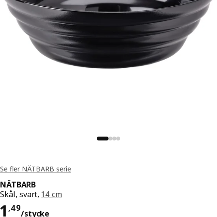
Se fler NÄTBARB serie
NÄTBARB
Skål, svart,
14 cm
Pris 1,49/stycke
1
,
49
/stycke