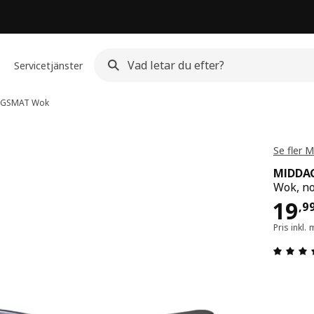
Servicetjänster
AGSMAT
Wok
Se fler
MIDDA
Wok, no
Pri
19
,
9
Pris inkl