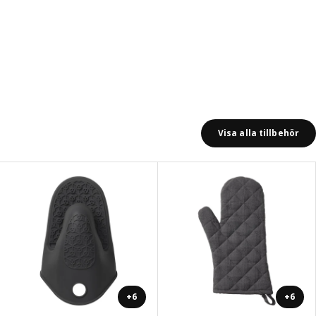
Visa alla tillbehör
+6
+6