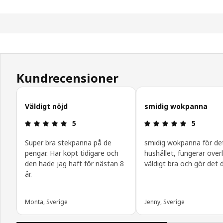
Kundrecensioner
Hoppa över kundrecensioner
Väldigt nöjd
smidig wokpanna
Recension: 5 / 5 stjärnor.
Recension: 
5
5
Super bra stekpanna på de
smidig wokpanna för det 
pengar. Har köpt tidigare och
hushållet, fungerar över
den hade jag haft för nästan 8
väldigt bra och gör det 
år.
Monta, Sverige
Jenny, Sverige