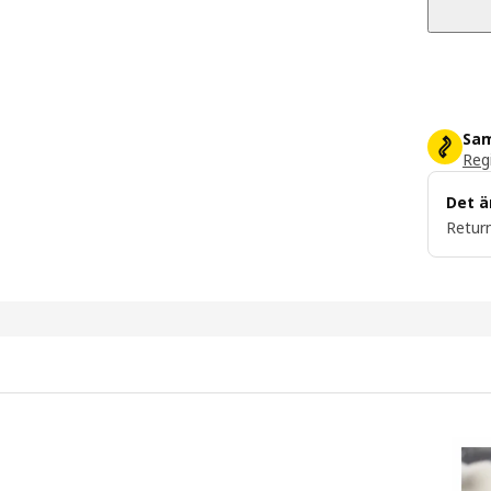
Sam
Regi
Det ä
Return