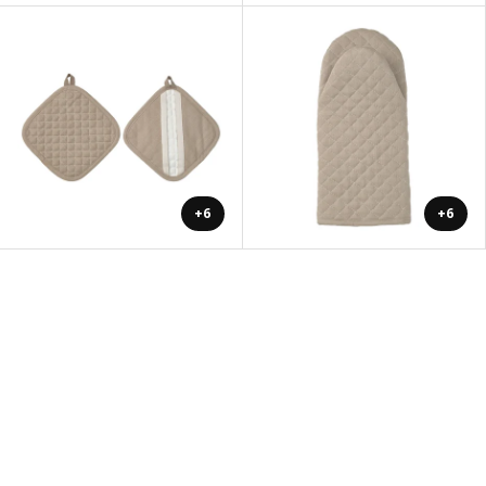
+6
+6