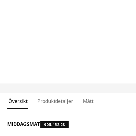
Översikt
Produktdetaljer
Mått
MIDDAGSMAT
905.452.28