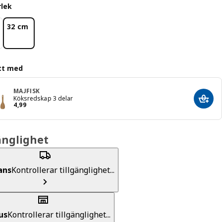
rlek
32 cm
tt med
MAJFISK
Köksredskap 3 delar
Lägg 
Pris 4,99
4
,
99
änglighet
ans
Kontrollerar tillgänglighet...
us
Kontrollerar tillgänglighet...