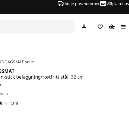
Ange postnummer
Välj varuhus
Hej!
Logga in
Inköpslista
Varukorg
 MIDDAGSMAT serie
GSMAT
n-stick beläggning/rostfritt stål,
32 cm
s 19,99
9
. moms
Recension: 4.1 / 5 stjärnor. Totalt antal recensioner: 318
(318)