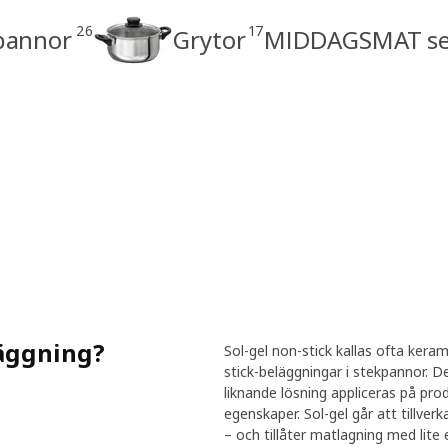
26
17
pannor
Grytor
MIDDAGSMAT se
läggning?
Sol-gel non-stick kallas ofta keram
stick-beläggningar i stekpannor. De
liknande lösning appliceras på prod
egenskaper. Sol-gel går att tillver
– och tillåter matlagning med lite e