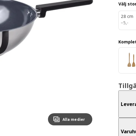
Välj sto
28 cm
5,-
−
5
,
-
Komple
Tillg
Lever
Alla medier
Varuh