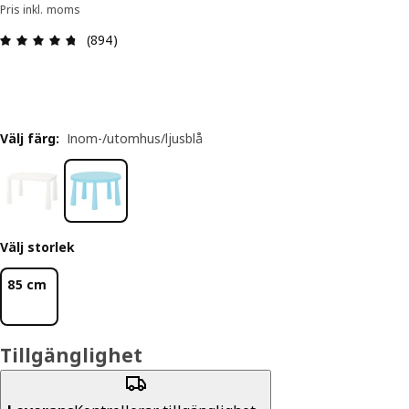
Pris inkl. moms
Recension: 4.7 / 5 stjärnor. Totalt antal recensio
(894)
Välj färg
:
Inom-/utomhus/ljusblå
Välj storlek
85 cm
Tillgänglighet