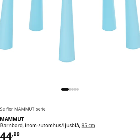
Se fler MAMMUT serie
MAMMUT
Barnbord, inom-/utomhus/ljusblå,
85 cm
Pris 44,99
44
,
99