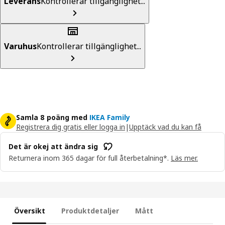
Leverans
Kontrollerar tillgänglighet...
Varuhus
Kontrollerar tillgänglighet...
Samla 8 poäng med
IKEA Family
Registrera dig gratis eller logga in
|
Upptäck vad du kan få
Det är okej att ändra sig
Returnera inom 365 dagar för full återbetalning*.
Läs mer.
Översikt
Produktdetaljer
Mått