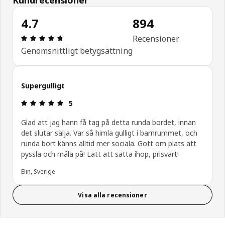
4.7
894
Recension: 4.7 / 5 stjärnor. Totalt antal recensio
Recensioner
Genomsnittligt betygsättning
Supergulligt
Recension: 5 / 5 stjärnor.
5
Glad att jag hann få tag på detta runda bordet, innan
det slutar sälja. Var så himla gulligt i barnrummet, och
runda bort känns alltid mer sociala. Gott om plats att
pyssla och måla på! Lätt att sätta ihop, prisvärt!
Elin, Sverige
Visa alla recensioner