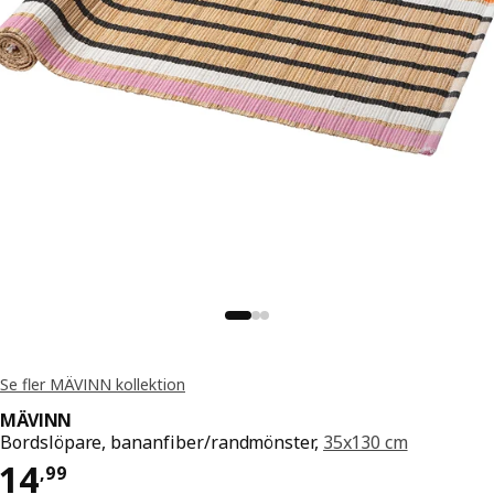
Se fler MÄVINN kollektion
MÄVINN
Bordslöpare, bananfiber/randmönster,
35x130 cm
Pris 14,99
14
,
99