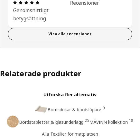
Recension: 4.7 / 5 stjärnor. Totalt antal recension
Recensioner
Genomsnittligt
betygsättning
Visa alla recensioner
Relaterade produkter
Utforska fler alternativ
9
Bordsdukar & bordslöpare
25
18
Bordstabletter & glasunderlägg
MÄVINN kollektion
Alla Textilier för matplatsen